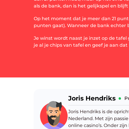
als de bank, dan is het gelijkspel en blij
Op het moment dat je meer dan 21 punten 
punten gaat). Wanneer de bank echter bo
Je winst wordt naast je inzet op de tafel
je al je chips van tafel en geef je aan d
Joris Hendriks
P
Joris Hendriks is de opric
Nederland. Met zijn passie
online casino’s. Onder zij