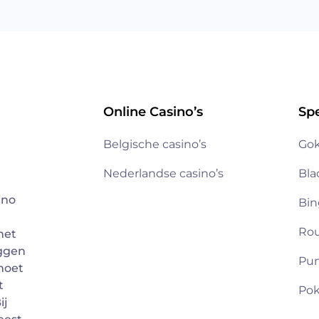
Online Casino’s
Spe
Belgische casino’s
Go
Nederlandse casino’s
Bla
ino
Bi
Rou
net
eggen
Pun
moet
t
Pok
ij