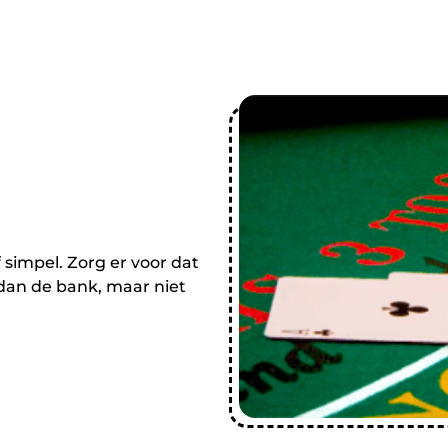
f simpel. Zorg er voor dat
dan de bank, maar niet