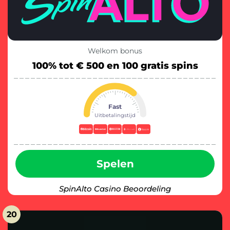
Welkom bonus
100% tot € 500 en 100 gratis spins
Fast
Uitbetalingstijd
Spelen
SpinAlto Casino Beoordeling