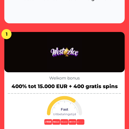
Welkom bonus
400% tot 15.000 EUR + 400 gratis spins
Fast
Uitbetalingstijd