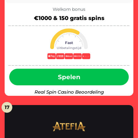
Welkom bonus
€1000 & 150 gratis spins
Fast
Uitbetalingstijd
Spelen
Real Spin Casino Beoordeling