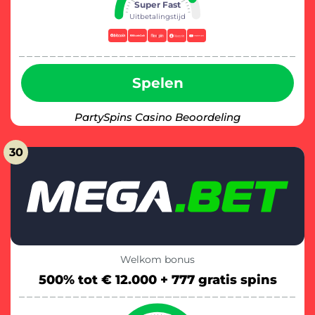
Super Fast
Uitbetalingstijd
Spelen
PartySpins Casino Beoordeling
Welkom bonus
500% tot € 12.000 + 777 gratis spins