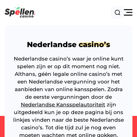
Nederlandse
casino’s
Nederlandse casino’s waar je online kunt
spelen zijn er op dit moment nog niet.
Althans, géén legale online casino’s met
een Nederlandse vergunning voor het
aanbieden van online kansspelen. Zodra
de eerste vergunningen door de
Nederlandse Kansspelautoriteit
zijn
uitgedeeld kun je op deze pagina bij ons
linkjes vinden naar de beste Nederlandse
casino’s. Tot die tijd zul je nog even
moeten wachten met online gokken.