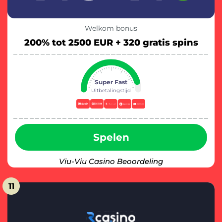
Welkom bonus
200% tot 2500 EUR + 320 gratis spins
Super Fast
Uitbetalingstijd
Spelen
Viu-Viu Casino Beoordeling