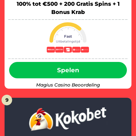
100% tot €500 + 200 Gratis Spins + 1
Bonus Krab
Fast
Uitbetalingstijd
Spelen
Magius Casino Beoordeling