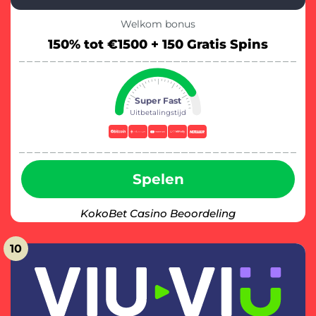
Welkom bonus
150% tot €1500 + 150 Gratis Spins
Super Fast
Uitbetalingstijd
Spelen
KokoBet Casino Beoordeling