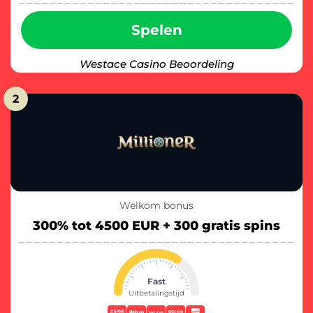
Spelen
Westace Casino Beoordeling
Welkom bonus
300% tot 4500 EUR + 300 gratis spins
Fast
Uitbetalingstijd