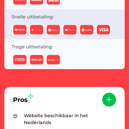
Snelle uitbetaling:
Trage uitbetaling:
Pros
Website beschikbaar in het
Nederlands