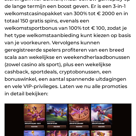
de lange termijn een boost geven. Er is een 3-in-1
welkomstcasinopakket van 300% tot € 2000 en in
totaal 150 gratis spins, evenals een
welkomstsportbonus van 100% tot € 100, zodat je
het type welkomstaanbieding kunt kiezen op basis
van je voorkeuren. Vervolgens kunnen
geregistreerde spelers profiteren van een breed
scala aan wekelijkse en weekendherlaadbonussen
(zowel casino als sport), plus een wekelijkse
cashback, sportdeals, cryptobonussen, een
bonuswinkel, een aantal spannende uitdagingen
en vele VIP-privileges. Laten we nu alle promoties
in detail bekijken: