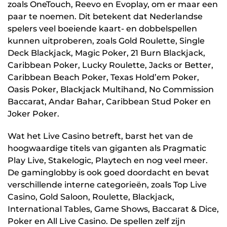
zoals OneTouch, Reevo en Evoplay, om er maar een
paar te noemen. Dit betekent dat Nederlandse
spelers veel boeiende kaart- en dobbelspellen
kunnen uitproberen, zoals Gold Roulette, Single
Deck Blackjack, Magic Poker, 21 Burn Blackjack,
Caribbean Poker, Lucky Roulette, Jacks or Better,
Caribbean Beach Poker, Texas Hold’em Poker,
Oasis Poker, Blackjack Multihand, No Commission
Baccarat, Andar Bahar, Caribbean Stud Poker en
Joker Poker.
Wat het Live Casino betreft, barst het van de
hoogwaardige titels van giganten als Pragmatic
Play Live, Stakelogic, Playtech en nog veel meer.
De gaminglobby is ook goed doordacht en bevat
verschillende interne categorieën, zoals Top Live
Casino, Gold Saloon, Roulette, Blackjack,
International Tables, Game Shows, Baccarat & Dice,
Poker en All Live Casino. De spellen zelf zijn