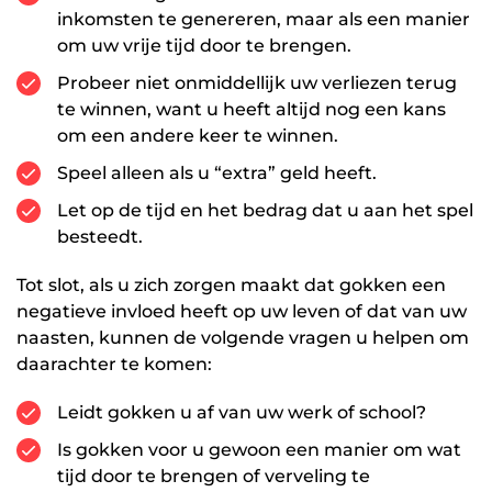
inkomsten te genereren, maar als een manier
om uw vrije tijd door te brengen.
Probeer niet onmiddellijk uw verliezen terug
te winnen, want u heeft altijd nog een kans
om een andere keer te winnen.
Speel alleen als u “extra” geld heeft.
Let op de tijd en het bedrag dat u aan het spel
besteedt.
Tot slot, als u zich zorgen maakt dat gokken een
negatieve invloed heeft op uw leven of dat van uw
naasten, kunnen de volgende vragen u helpen om
daarachter te komen:
Leidt gokken u af van uw werk of school?
Is gokken voor u gewoon een manier om wat
tijd door te brengen of verveling te