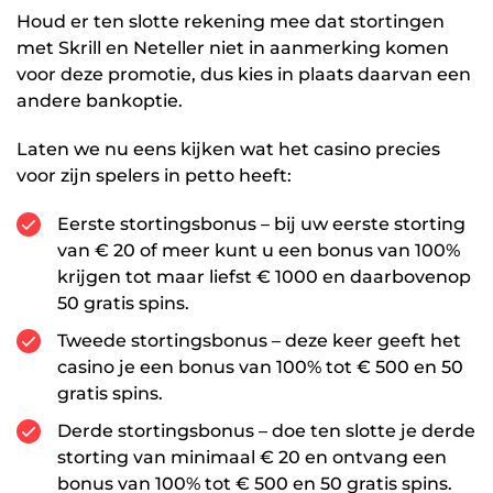
Houd er ten slotte rekening mee dat stortingen
met Skrill en Neteller niet in aanmerking komen
voor deze promotie, dus kies in plaats daarvan een
andere bankoptie.
Laten we nu eens kijken wat het casino precies
voor zijn spelers in petto heeft:
Eerste stortingsbonus – bij uw eerste storting
van € 20 of meer kunt u een bonus van 100%
krijgen tot maar liefst € 1000 en daarbovenop
50 gratis spins.
Tweede stortingsbonus – deze keer geeft het
casino je een bonus van 100% tot € 500 en 50
gratis spins.
Derde stortingsbonus – doe ten slotte je derde
storting van minimaal € 20 en ontvang een
bonus van 100% tot € 500 en 50 gratis spins.