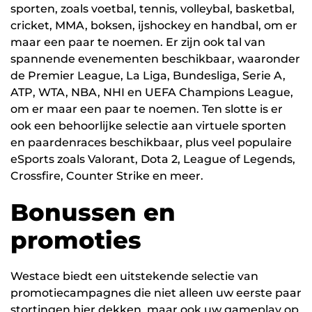
sporten, zoals voetbal, tennis, volleybal, basketbal,
cricket, MMA, boksen, ijshockey en handbal, om er
maar een paar te noemen. Er zijn ook tal van
spannende evenementen beschikbaar, waaronder
de Premier League, La Liga, Bundesliga, Serie A,
ATP, WTA, NBA, NHI en UEFA Champions League,
om er maar een paar te noemen. Ten slotte is er
ook een behoorlijke selectie aan virtuele sporten
en paardenraces beschikbaar, plus veel populaire
eSports zoals Valorant, Dota 2, League of Legends,
Crossfire, Counter Strike en meer.
Bonussen en
promoties
Westace biedt een uitstekende selectie van
promotiecampagnes die niet alleen uw eerste paar
stortingen hier dekken, maar ook uw gameplay op