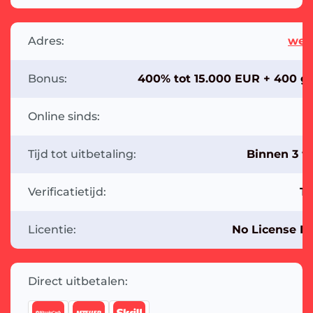
Adres:
wes
Bonus:
400% tot 15.000 EUR + 400 gr
Online sinds:
Tijd tot uitbetaling:
Binnen 3 
Verificatietijd:
To
Licentie:
No License In
Direct uitbetalen: