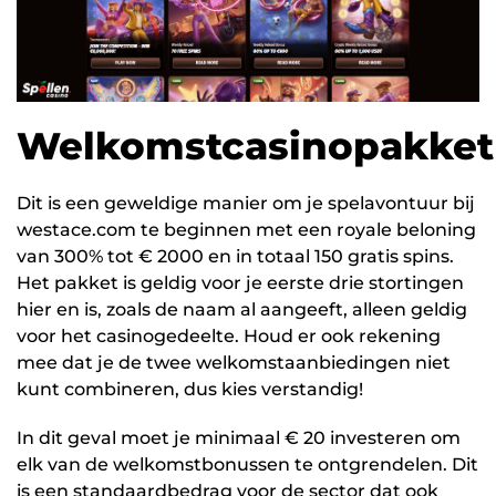
Welkomstcasinopakket
Dit is een geweldige manier om je spelavontuur bij
westace.com te beginnen met een royale beloning
van 300% tot € 2000 en in totaal 150 gratis spins.
Het pakket is geldig voor je eerste drie stortingen
hier en is, zoals de naam al aangeeft, alleen geldig
voor het casinogedeelte. Houd er ook rekening
mee dat je de twee welkomstaanbiedingen niet
kunt combineren, dus kies verstandig!
In dit geval moet je minimaal € 20 investeren om
elk van de welkomstbonussen te ontgrendelen. Dit
is een standaardbedrag voor de sector dat ook