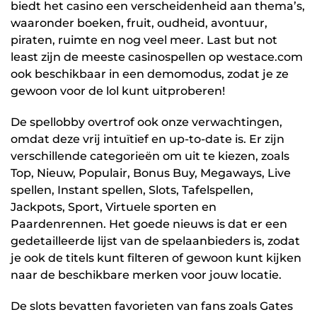
biedt het casino een verscheidenheid aan thema’s,
waaronder boeken, fruit, oudheid, avontuur,
piraten, ruimte en nog veel meer. Last but not
least zijn de meeste casinospellen op westace.com
ook beschikbaar in een demomodus, zodat je ze
gewoon voor de lol kunt uitproberen!
De spellobby overtrof ook onze verwachtingen,
omdat deze vrij intuïtief en up-to-date is. Er zijn
verschillende categorieën om uit te kiezen, zoals
Top, Nieuw, Populair, Bonus Buy, Megaways, Live
spellen, Instant spellen, Slots, Tafelspellen,
Jackpots, Sport, Virtuele sporten en
Paardenrennen. Het goede nieuws is dat er een
gedetailleerde lijst van de spelaanbieders is, zodat
je ook de titels kunt filteren of gewoon kunt kijken
naar de beschikbare merken voor jouw locatie.
De slots bevatten favorieten van fans zoals Gates