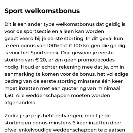
Sport welkomstbonus
Dit is een ander type welkomstbonus dat geldig is
voor de sportsectie en alleen kan worden
geactiveerd bij je eerste storting. In dit geval kun
je een bonus van 100% tot € 100 krijgen die geldig
is voor het Sportsbook. Doe gewoon je eerste
storting van € 20, er zijn geen promotiecodes
nodig. Houd er echter rekening mee dat je, om in
aanmerking te komen voor de bonus, het volledige
bedrag van de eerste storting minstens één keer
moet inzetten met een quotering van minimaal
1,50. Alle weddenschappen moeten worden
afgehandeld.
Zodra je je prijs hebt ontvangen, moet je de
storting en bonus minstens 6 keer inzetten door
ofwel enkelvoudige weddenschappen te plaatsen