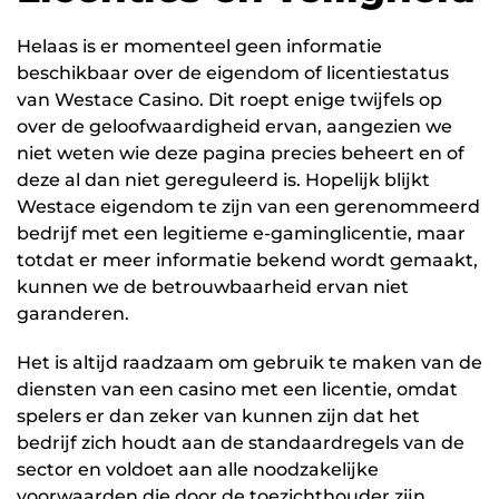
Helaas is er momenteel geen informatie
beschikbaar over de eigendom of licentiestatus
van Westace Casino. Dit roept enige twijfels op
over de geloofwaardigheid ervan, aangezien we
niet weten wie deze pagina precies beheert en of
deze al dan niet gereguleerd is. Hopelijk blijkt
Westace eigendom te zijn van een gerenommeerd
bedrijf met een legitieme e-gaminglicentie, maar
totdat er meer informatie bekend wordt gemaakt,
kunnen we de betrouwbaarheid ervan niet
garanderen.
Het is altijd raadzaam om gebruik te maken van de
diensten van een casino met een licentie, omdat
spelers er dan zeker van kunnen zijn dat het
bedrijf zich houdt aan de standaardregels van de
sector en voldoet aan alle noodzakelijke
voorwaarden die door de toezichthouder zijn