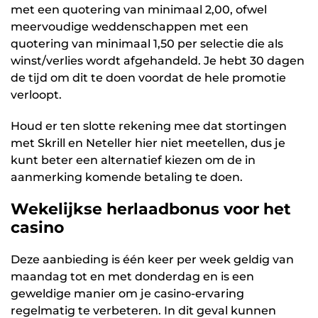
met een quotering van minimaal 2,00, ofwel
meervoudige weddenschappen met een
quotering van minimaal 1,50 per selectie die als
winst/verlies wordt afgehandeld. Je hebt 30 dagen
de tijd om dit te doen voordat de hele promotie
verloopt.
Houd er ten slotte rekening mee dat stortingen
met Skrill en Neteller hier niet meetellen, dus je
kunt beter een alternatief kiezen om de in
aanmerking komende betaling te doen.
Wekelijkse herlaadbonus voor het
casino
Deze aanbieding is één keer per week geldig van
maandag tot en met donderdag en is een
geweldige manier om je casino-ervaring
regelmatig te verbeteren. In dit geval kunnen