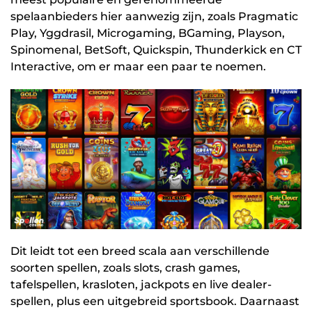
spelaanbieders hier aanwezig zijn, zoals Pragmatic
Play, Yggdrasil, Microgaming, BGaming, Playson,
Spinomenal, BetSoft, Quickspin, Thunderkick en CT
Interactive, om er maar een paar te noemen.
Dit leidt tot een breed scala aan verschillende
soorten spellen, zoals slots, crash games,
tafelspellen, krasloten, jackpots en live dealer-
spellen, plus een uitgebreid sportsbook. Daarnaast