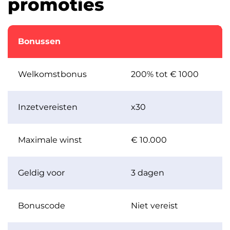
promoties
Bonussen
Welkomstbonus
200% tot € 1000
Inzetvereisten
x30
Maximale winst
€ 10.000
Geldig voor
3 dagen
Bonuscode
Niet vereist