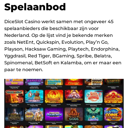
Spelaanbod
DiceSlot Casino werkt samen met ongeveer 45
spelaanbieders die beschikbaar zijn voor
Nederland. Op de lijst vind je bekende merken
zoals NetEnt, Quickspin, Evolution, Play’n Go,
Playson, Hacksaw Gaming, Playtech, Endorphina,
Yggdrasil, Red Tiger, BGaming, Spribe, Belatra,
Spinomenal, BetSoft en Kalamba, om er maar een
paar te noemen.