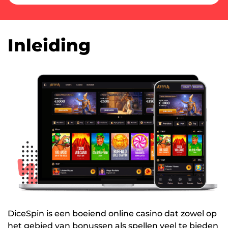
Inleiding
DiceSpin is een boeiend online casino dat zowel op
het gebied van bonussen als spellen veel te bieden