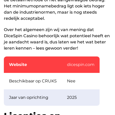
Het minimumopnamebedrag ligt ook iets hoger
dan de industrienormen, maar is nog steeds
redelijk acceptabel.
Over het algemeen zijn wij van mening dat
DiceSpin Casino behoorlijk wat potentieel heeft en
je aandacht waard is, dus laten we het wat beter
leren kennen – lees gewoon verder!
Website
dicespin.com
Beschikbaar op CRUKS
Nee
Jaar van oprichting
2025