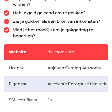
winnen?
Heb je geld geleend om te gokken?
Zie je gokken als een bron van inkomsten?
Vind je het moeilijk om je gokgedrag te
beperken?
Website
dicespin.com
Licentie
Anjouan Gaming Authority
Eigenaar
Accelcore Enterprise Limitada
SSL-certificaat
Ja