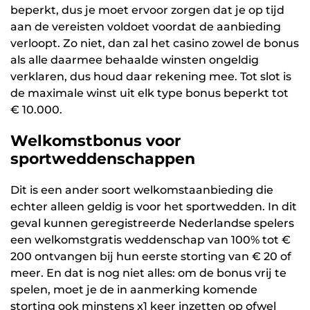
beperkt, dus je moet ervoor zorgen dat je op tijd
aan de vereisten voldoet voordat de aanbieding
verloopt. Zo niet, dan zal het casino zowel de bonus
als alle daarmee behaalde winsten ongeldig
verklaren, dus houd daar rekening mee. Tot slot is
de maximale winst uit elk type bonus beperkt tot
€ 10.000.
Welkomstbonus voor
sportweddenschappen
Dit is een ander soort welkomstaanbieding die
echter alleen geldig is voor het sportwedden. In dit
geval kunnen geregistreerde Nederlandse spelers
een welkomstgratis weddenschap van 100% tot €
200 ontvangen bij hun eerste storting van € 20 of
meer. En dat is nog niet alles: om de bonus vrij te
spelen, moet je de in aanmerking komende
storting ook minstens x1 keer inzetten op ofwel