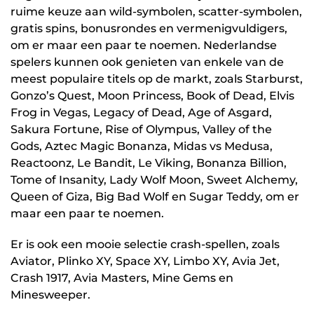
ruime keuze aan wild-symbolen, scatter-symbolen,
gratis spins, bonusrondes en vermenigvuldigers,
om er maar een paar te noemen. Nederlandse
spelers kunnen ook genieten van enkele van de
meest populaire titels op de markt, zoals Starburst,
Gonzo’s Quest, Moon Princess, Book of Dead, Elvis
Frog in Vegas, Legacy of Dead, Age of Asgard,
Sakura Fortune, Rise of Olympus, Valley of the
Gods, Aztec Magic Bonanza, Midas vs Medusa,
Reactoonz, Le Bandit, Le Viking, Bonanza Billion,
Tome of Insanity, Lady Wolf Moon, Sweet Alchemy,
Queen of Giza, Big Bad Wolf en Sugar Teddy, om er
maar een paar te noemen.
Er is ook een mooie selectie crash-spellen, zoals
Aviator, Plinko XY, Space XY, Limbo XY, Avia Jet,
Crash 1917, Avia Masters, Mine Gems en
Minesweeper.