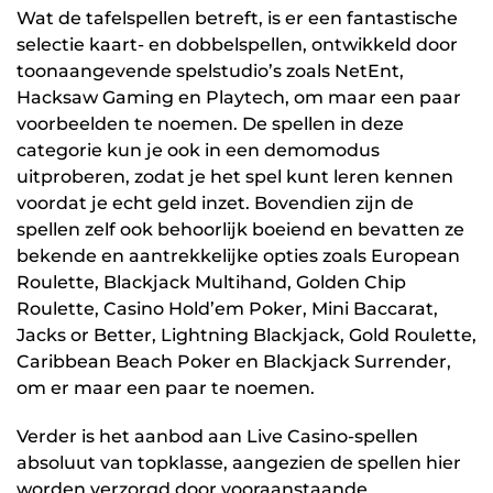
Wat de tafelspellen betreft, is er een fantastische
selectie kaart- en dobbelspellen, ontwikkeld door
toonaangevende spelstudio’s zoals NetEnt,
Hacksaw Gaming en Playtech, om maar een paar
voorbeelden te noemen. De spellen in deze
categorie kun je ook in een demomodus
uitproberen, zodat je het spel kunt leren kennen
voordat je echt geld inzet. Bovendien zijn de
spellen zelf ook behoorlijk boeiend en bevatten ze
bekende en aantrekkelijke opties zoals European
Roulette, Blackjack Multihand, Golden Chip
Roulette, Casino Hold’em Poker, Mini Baccarat,
Jacks or Better, Lightning Blackjack, Gold Roulette,
Caribbean Beach Poker en Blackjack Surrender,
om er maar een paar te noemen.
Verder is het aanbod aan Live Casino-spellen
absoluut van topklasse, aangezien de spellen hier
worden verzorgd door vooraanstaande