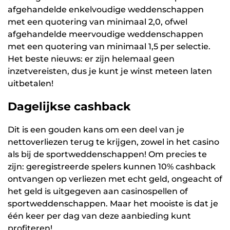
afgehandelde enkelvoudige weddenschappen
met een quotering van minimaal 2,0, ofwel
afgehandelde meervoudige weddenschappen
met een quotering van minimaal 1,5 per selectie.
Het beste nieuws: er zijn helemaal geen
inzetvereisten, dus je kunt je winst meteen laten
uitbetalen!
Dagelijkse cashback
Dit is een gouden kans om een deel van je
nettoverliezen terug te krijgen, zowel in het casino
als bij de sportweddenschappen! Om precies te
zijn: geregistreerde spelers kunnen 10% cashback
ontvangen op verliezen met echt geld, ongeacht of
het geld is uitgegeven aan casinospellen of
sportweddenschappen. Maar het mooiste is dat je
één keer per dag van deze aanbieding kunt
profiteren!