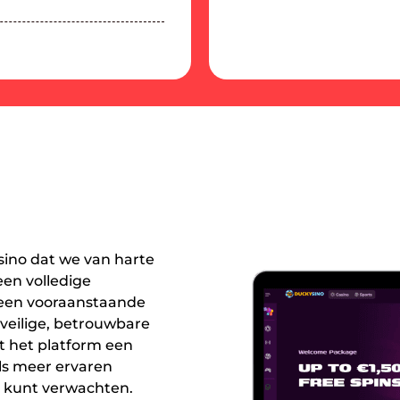
sino dat we van harte
een volledige
 een vooraanstaande
m veilige, betrouwbare
kt het platform een
ls meer ervaren
it kunt verwachten.