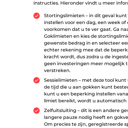
instructies. Hieronder vindt u meer infor
Stortingslimieten – in dit geval kunt
instellen voor een dag, een week o
voorkomen dat u te ver gaat. Ga naar
Goklimieten en kies de stortingslimi
gewenste bedrag in en selecteer een
echter rekening mee dat de beperki
kracht wordt, dus zodra u de ingestel
geen investeringen meer mogelijk to
verstreken.
Sessielimieten – met deze tool kunt 
de tijd die u aan gokken kunt best
kunt u een beperking instellen vana
limiet bereikt, wordt u automatisch
Zelfuitsluiting – dit is een andere g
langere pauze nodig heeft en gokve
Om precies te zijn, geregistreerde 