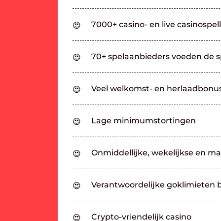
7000+ casino- en live casinospel
70+ spelaanbieders voeden de s
Veel welkomst- en herlaadbonu
Lage minimumstortingen
Onmiddellijke, wekelijkse en ma
Verantwoordelijke goklimieten 
Crypto-vriendelijk casino