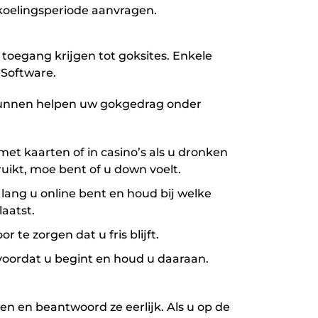
koelingsperiode aanvragen.
toegang krijgen tot goksites. Enkele
 Software.
u kunnen helpen uw gokgedrag onder
met kaarten of in casino’s als u dronken
uikt, moe bent of u down voelt.
lang u online bent en houd bij welke
aatst.
te zorgen dat u fris blijft.
voordat u begint en houd u daaraan.
en en beantwoord ze eerlijk. Als u op de