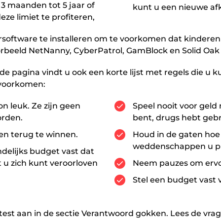
 3 maanden tot 5 jaar of
kunt u een nieuwe af
eze limiet te profiteren,
software te installeren om te voorkomen dat kinderen 
oorbeeld NetNanny, CyberPatrol, GamBlock en Solid Oak
de pagina vindt u ook een korte lijst met regels die 
 voorkomen:
 leuk. Ze zijn geen
Speel nooit voor geld 
orden.
bent, drugs hebt gebr
en terug te winnen.
Houd in de gaten hoe 
weddenschappen u pl
ndelijks budget vast dat
 u zich kunt veroorloven
Neem pauzes om ervoor 
Stel een budget vast 
lftest aan in de sectie Verantwoord gokken. Lees de vrag