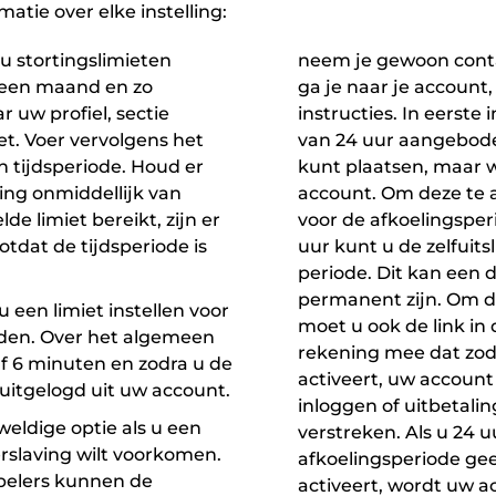
matie over elke instelling:
 u stortingslimieten
neem je gewoon cont
f een maand en zo
ga je naar je account, 
 uw profiel, sectie
instructies. In eerste 
et. Voer vervolgens het
van 24 uur aangebod
 tijdsperiode. Houd er
kunt plaatsen, maar w
ng onmiddellijk van
account. Om deze te a
de limiet bereikt, zijn er
voor de afkoelingsperi
tdat de tijdsperiode is
uur kunt u de zelfuit
periode. Dit kan een d
permanent zijn. Om d
u een limiet instellen voor
moet u ook de link in
eden. Over het algemeen
rekening mee dat zodra
f 6 minuten en zodra u de
activeert, uw account
 uitgelogd uit uw account.
inloggen of uitbetali
eweldige optie als u een
verstreken. Als u 24 u
rslaving wilt voorkomen.
afkoelingsperiode gee
spelers kunnen de
activeert, wordt uw 