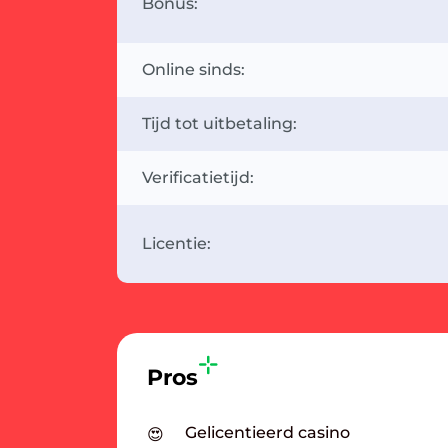
Bonus:
Online sinds:
Tijd tot uitbetaling:
Verificatietijd:
Licentie:
Pros
Gelicentieerd casino