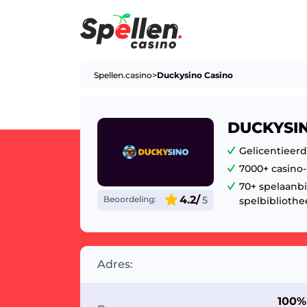
Spellen.casino
>
Duckysino Casino
DUCKYSI
Gelicentieerd
7000+ casino-
70+ spelaanb
4.2/
5
Beoordeling:
spelbibliothe
Adres:
100% 