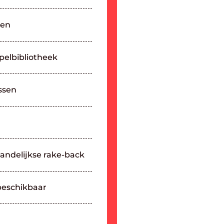
len
pelbibliotheek
ssen
andelijkse rake-back
beschikbaar