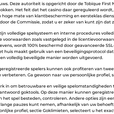
ieuws. Deze autoriteit is opgericht door de Tobique Firs
kken. Het feit dat het casino daar gereguleerd wordt, 
n hoge mate van klantbescherming en eersteklas dienst
or de Commissie, zodat u er zeker van kunt zijn dat z
zijn volledige spelsysteem en interne procedures volledi
 voorwaarden zoals vastgelegd in de licentievoorwaar
gegevens, wordt 100% beschermd door geavanceerde SSL-
het huis maakt gebruik van een beveiligingsprotocol d
 een volledig beveiligde manier worden uitgevoerd.
geregistreerde spelers kunnen ook profiteren van twee
 verbeteren. Ga gewoon naar uw persoonlijke profiel, se
erk in om betrouwbare en veilige spelomstandigheden t
erantwoord goktools. Op deze manier kunnen geregistr
an het spel besteden, controleren. Andere opties zijn e
 of lange pauzes kunt nemen, afhankelijk van uw behoe
lijke profiel, sectie Goklimieten, selecteert u het exa