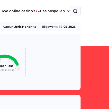
euwe online casino’s
Casinospellen
Auteur:
Joris Hendriks
Bijgewerkt:
14-05-2026
uper Fast
etalingstijd