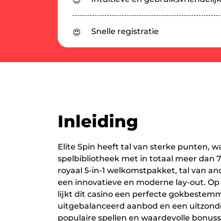
Snelle registratie
Inleiding
Elite Spin heeft tal van sterke punten,
spelbibliotheek met in totaal meer dan 
royaal 5-in-1 welkomstpakket, tal van a
een innovatieve en moderne lay-out. Op 
lijkt dit casino een perfecte gokbeste
uitgebalanceerd aanbod en een uitzonde
populaire spellen en waardevolle bonuss