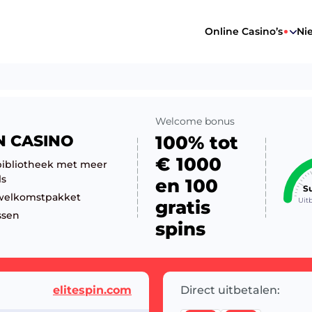
Online Casino’s
Ni
Welcome bonus
IN CASINO
100% tot
€ 1000
ibliotheek met meer
ls
en 100
S
1 welkomstpakket
Uitb
gratis
ssen
spins
elitespin.com
Direct uitbetalen: