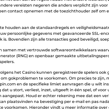
andere vereisten negeren die anders verplicht zijn voor
een contact opnemen met de toezichthouder zelf om een 
ich te houden aan de standaardregels en veiligheidsmaat
uw persoonlijke gegevens met geavanceerde SSL-encry
is. Bovendien zijn alle transacties goed beveiligd, soe
leen samen met vertrouwde softwareontwikkelaars waarv
erator (RNG) en openbaar gemaakte uitbetalingspercen
spelers.
volgens het Casino kunnen geregistreerde spelers ook
 om gokproblemen te voorkomen. Om precies te zijn,
spin.com
en de specifieke limiet aanvragen die u wilt ins
dat u stort, verliest, inzet, uitgeeft in één spel, of voo
angepast. Houd er echter rekening mee dat een verla
kan plaatsvinden na bevestiging per e-mail en pas nadat
e voorkomen. Hieronder vindt u meer informatie over el