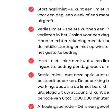
Stortingslimiet – u kunt een limiet 
voor een dag, een week of een maand
uitgeeft.
Verlieslimiet – spelers kunnen een l
verliezen in het Casino voor een da
Houd er echter rekening mee dat he
de initiële storting en niet op wins
het gestorte bedrag.
Inzetlimiet – hiermee kunt u een limi
ingezette bedrag per dag, week of
Sessielimiet – met deze optie kunt u
besteedt beperken. De beperking tr
werking, dus als u de limiet bereikt
uitgelogd uit uw account. U kunt de 
periode van 6 tot 1.000.000 minuten
Afkoelingsperiode – Dit is een gewel