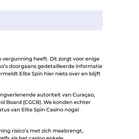
n vergunning heeft. Dit zorgt voor enige
o’s doorgaans gedetailleerde informatie
eldt Elite Spin hier niets over en blijft
ingverlenende autoriteit van Curaçao,
rol Board (CGCB). We konden echter
tus van Elite Spin Casino nogal
ing risico’s met zich meebrengt,
lfs als het casino enkele