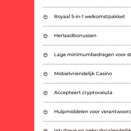
Royaal 5-in-1 welkomstpakket
Herlaadbonussen
Lage minimumbedragen voor s
Mobielvriendelijk Casino
Accepteert cryptovaluta
Hulpmiddelen voor verantwoor
Intuïtieve en gebruiksvriendelij