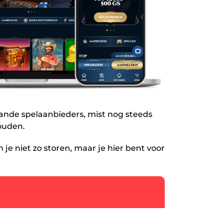
ande spelaanbieders, mist nog steeds
houden.
e niet zo storen, maar je hier bent voor