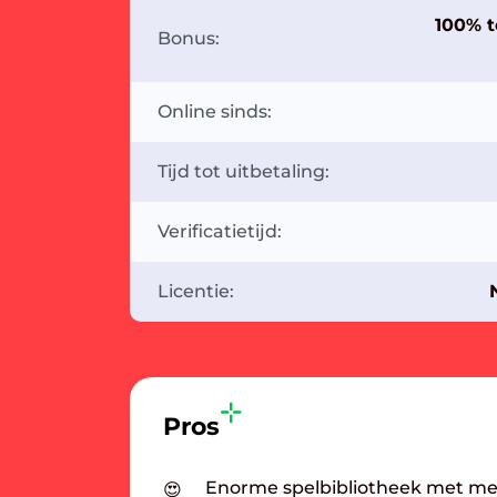
100% t
Bonus:
Online sinds:
Tijd tot uitbetaling:
Verificatietijd:
Licentie:
Pros
Enorme spelbibliotheek met mee