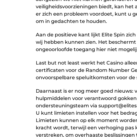
veiligheidsvoorzieningen biedt, kan het 
er zich een probleem voordoet, kunt u g
om in gedachten te houden.
Aan de positieve kant lijkt Elite Spin z
wij hebben kunnen zien. Het beschermt 
ongeoorloofde toegang hier niet mogelijk 
Last but not least werkt het Casino al
certificaten voor de Random Number Gen
onvoorspelbare speluitkomsten voor de 
Daarnaast is er nog meer goed nieuws: 
hulpmiddelen voor verantwoord gokken
ondersteuningsteam via
support@elite
U kunt limieten instellen voor het bedrag 
Limieten kunnen op elk moment worden a
kracht wordt, terwijl een verhoging pas 
verstreken, om overhaaste beslissingen t