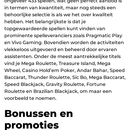
ongeveer 433 spellen, wat geen perfect aanbod is
in termen van kwantiteit, maar nog steeds een
behoorlijke selectie is als we het over kwaliteit
hebben. Het belangrijkste is dat je
topgewaardeerde spellen kunt vinden van
prominente spelleveranciers zoals Pragmatic Play
en Vivo Gaming. Bovendien worden de activiteiten
vlekkeloos uitgevoerd en beheerd door ervaren
assistenten. Onder de meest aantrekkelijke titels
vind je Mega Roulette, Treasure Island, Mega
Wheel, Casino Hold’em Poker, Andar Bahar, Speed
Baccarat, Thunder Roulette, Sic Bo, Mega Baccarat,
Speed Blackjack, Gravity Roulette, Fortune
Roulette en Brazilian Blackjack, om maar een
voorbeeld te noemen.
Bonussen en
promoties