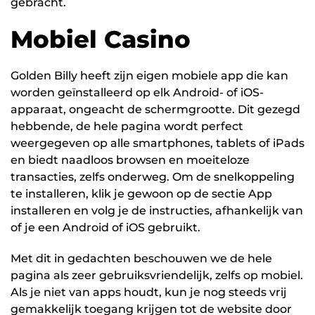
gebracht.
Mobiel Casino
Golden Billy heeft zijn eigen mobiele app die kan
worden geïnstalleerd op elk Android- of iOS-
apparaat, ongeacht de schermgrootte. Dit gezegd
hebbende, de hele pagina wordt perfect
weergegeven op alle smartphones, tablets of iPads
en biedt naadloos browsen en moeiteloze
transacties, zelfs onderweg. Om de snelkoppeling
te installeren, klik je gewoon op de sectie App
installeren en volg je de instructies, afhankelijk van
of je een Android of iOS gebruikt.
Met dit in gedachten beschouwen we de hele
pagina als zeer gebruiksvriendelijk, zelfs op mobiel.
Als je niet van apps houdt, kun je nog steeds vrij
gemakkelijk toegang krijgen tot de website door