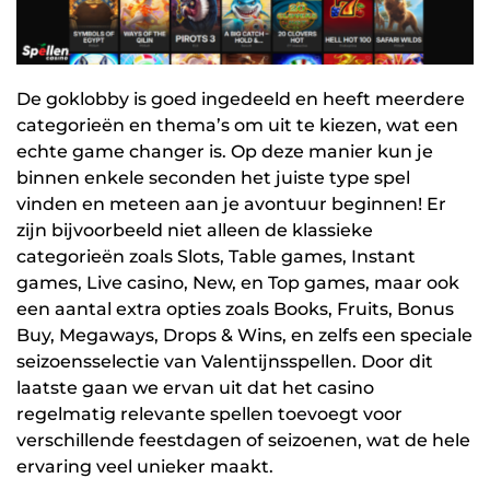
De goklobby is goed ingedeeld en heeft meerdere
categorieën en thema’s om uit te kiezen, wat een
echte game changer is. Op deze manier kun je
binnen enkele seconden het juiste type spel
vinden en meteen aan je avontuur beginnen! Er
zijn bijvoorbeeld niet alleen de klassieke
categorieën zoals Slots, Table games, Instant
games, Live casino, New, en Top games, maar ook
een aantal extra opties zoals Books, Fruits, Bonus
Buy, Megaways, Drops & Wins, en zelfs een speciale
seizoensselectie van Valentijnsspellen. Door dit
laatste gaan we ervan uit dat het casino
regelmatig relevante spellen toevoegt voor
verschillende feestdagen of seizoenen, wat de hele
ervaring veel unieker maakt.