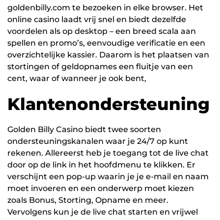
goldenbilly.com te bezoeken in elke browser. Het
online casino laadt vrij snel en biedt dezelfde
voordelen als op desktop – een breed scala aan
spellen en promo’s, eenvoudige verificatie en een
overzichtelijke kassier. Daarom is het plaatsen van
stortingen of geldopnames een fluitje van een
cent, waar of wanneer je ook bent,
Klantenondersteuning
Golden Billy Casino biedt twee soorten
ondersteuningskanalen waar je 24/7 op kunt
rekenen. Allereerst heb je toegang tot de live chat
door op de link in het hoofdmenu te klikken. Er
verschijnt een pop-up waarin je je e-mail en naam
moet invoeren en een onderwerp moet kiezen
zoals Bonus, Storting, Opname en meer.
Vervolgens kun je de live chat starten en vrijwel