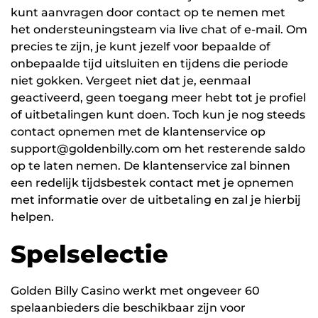
kunt aanvragen door contact op te nemen met
het ondersteuningsteam via live chat of e-mail. Om
precies te zijn, je kunt jezelf voor bepaalde of
onbepaalde tijd uitsluiten en tijdens die periode
niet gokken. Vergeet niet dat je, eenmaal
geactiveerd, geen toegang meer hebt tot je profiel
of uitbetalingen kunt doen. Toch kun je nog steeds
contact opnemen met de klantenservice op
support@goldenbilly.com
om het resterende saldo
op te laten nemen. De klantenservice zal binnen
een redelijk tijdsbestek contact met je opnemen
met informatie over de uitbetaling en zal je hierbij
helpen.
Spelselectie
Golden Billy Casino werkt met ongeveer 60
spelaanbieders die beschikbaar zijn voor