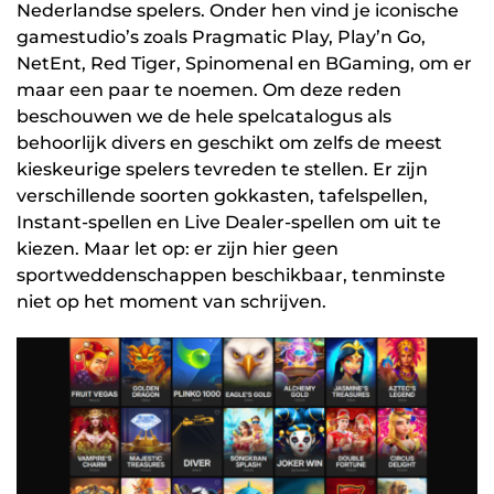
Nederlandse spelers. Onder hen vind je iconische
gamestudio’s zoals Pragmatic Play, Play’n Go,
NetEnt, Red Tiger, Spinomenal en BGaming, om er
maar een paar te noemen. Om deze reden
beschouwen we de hele spelcatalogus als
behoorlijk divers en geschikt om zelfs de meest
kieskeurige spelers tevreden te stellen. Er zijn
verschillende soorten gokkasten, tafelspellen,
Instant-spellen en Live Dealer-spellen om uit te
kiezen. Maar let op: er zijn hier geen
sportweddenschappen beschikbaar, tenminste
niet op het moment van schrijven.