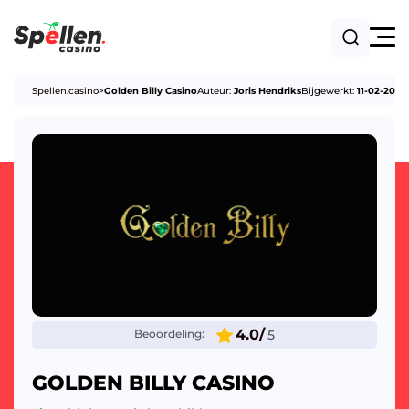
Spellen.casino
>
Golden Billy Casino
Auteur:
Joris Hendriks
Bijgewerkt:
11-02-2025
4.0/
5
Beoordeling:
GOLDEN BILLY CASINO