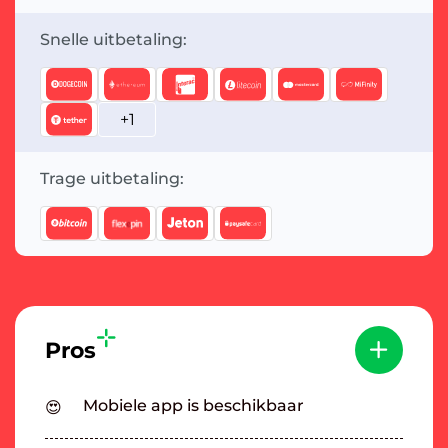
Snelle uitbetaling:
+1
Trage uitbetaling:
Pros
Mobiele app is beschikbaar