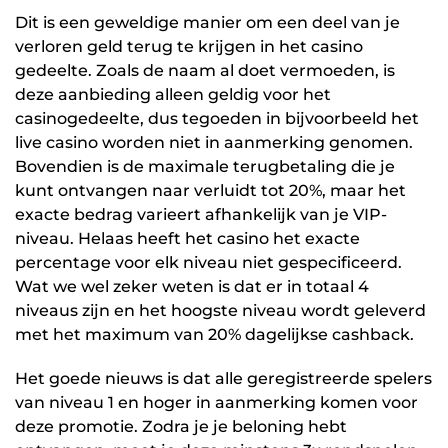
Dit is een geweldige manier om een deel van je
verloren geld terug te krijgen in het casino
gedeelte. Zoals de naam al doet vermoeden, is
deze aanbieding alleen geldig voor het
casinogedeelte, dus tegoeden in bijvoorbeeld het
live casino worden niet in aanmerking genomen.
Bovendien is de maximale terugbetaling die je
kunt ontvangen naar verluidt tot 20%, maar het
exacte bedrag varieert afhankelijk van je VIP-
niveau. Helaas heeft het casino het exacte
percentage voor elk niveau niet gespecificeerd.
Wat we wel zeker weten is dat er in totaal 4
niveaus zijn en het hoogste niveau wordt geleverd
met het maximum van 20% dagelijkse cashback.
Het goede nieuws is dat alle geregistreerde spelers
van niveau 1 en hoger in aanmerking komen voor
deze promotie. Zodra je je beloning hebt