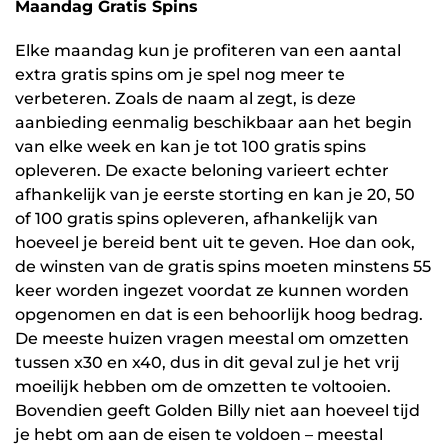
Maandag Gratis Spins
Elke maandag kun je profiteren van een aantal
extra gratis spins om je spel nog meer te
verbeteren. Zoals de naam al zegt, is deze
aanbieding eenmalig beschikbaar aan het begin
van elke week en kan je tot 100 gratis spins
opleveren. De exacte beloning varieert echter
afhankelijk van je eerste storting en kan je 20, 50
of 100 gratis spins opleveren, afhankelijk van
hoeveel je bereid bent uit te geven. Hoe dan ook,
de winsten van de gratis spins moeten minstens 55
keer worden ingezet voordat ze kunnen worden
opgenomen en dat is een behoorlijk hoog bedrag.
De meeste huizen vragen meestal om omzetten
tussen x30 en x40, dus in dit geval zul je het vrij
moeilijk hebben om de omzetten te voltooien.
Bovendien geeft Golden Billy niet aan hoeveel tijd
je hebt om aan de eisen te voldoen – meestal