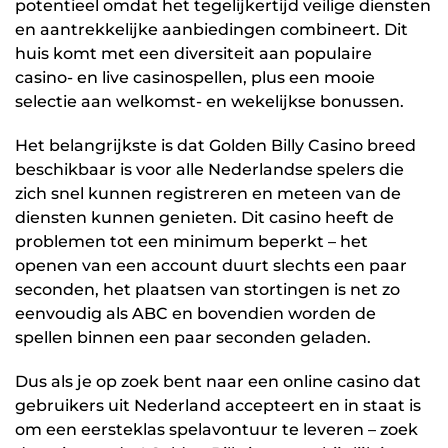
potentieel omdat het tegelijkertijd veilige diensten
en aantrekkelijke aanbiedingen combineert. Dit
huis komt met een diversiteit aan populaire
casino- en live casinospellen, plus een mooie
selectie aan welkomst- en wekelijkse bonussen.
Het belangrijkste is dat Golden Billy Casino breed
beschikbaar is voor alle Nederlandse spelers die
zich snel kunnen registreren en meteen van de
diensten kunnen genieten. Dit casino heeft de
problemen tot een minimum beperkt – het
openen van een account duurt slechts een paar
seconden, het plaatsen van stortingen is net zo
eenvoudig als ABC en bovendien worden de
spellen binnen een paar seconden geladen.
Dus als je op zoek bent naar een online casino dat
gebruikers uit Nederland accepteert en in staat is
om een eersteklas spelavontuur te leveren – zoek