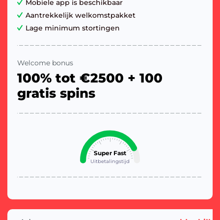
Mobiele app is beschikbaar
Aantrekkelijk welkomstpakket
Lage minimum stortingen
Welcome bonus
100% tot €2500 + 100
gratis spins
Super Fast
Uitbetalingstijd