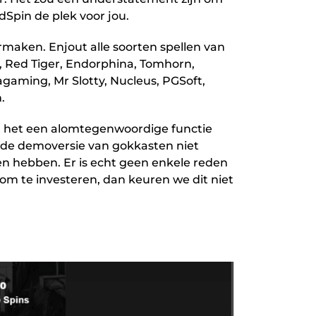
dSpin de plek voor jou.
rmaken. Enjout alle soorten spellen van
t, Red Tiger, Endorphina, Tomhorn,
aming, Mr Slotty, Nucleus, PGSoft,
.
at het een alomtegenwoordige functie
 de demoversie van gokkasten niet
ten hebben. Er is echt geen enkele reden
om te investeren, dan keuren we dit niet