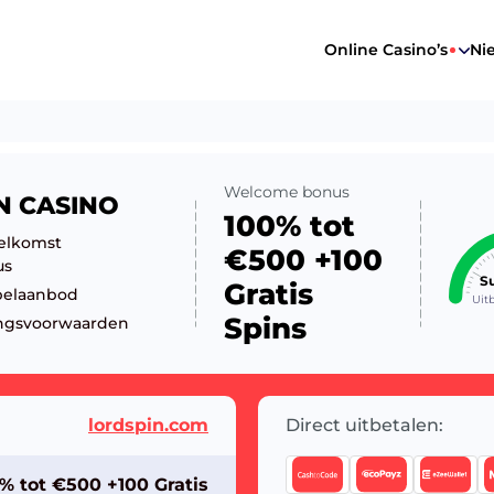
Online Casino’s
Ni
Welcome bonus
N CASINO
100% tot
elkomst
€500 +100
us
S
Gratis
pelaanbod
Uitb
Spins
ingsvoorwaarden
lordspin.com
Direct uitbetalen:
% tot €500 +100 Gratis