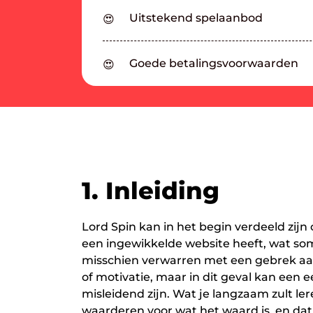
Uitstekend spelaanbod
Goede betalingsvoorwaarden
1. Inleiding
Lord Spin kan in het begin verdeeld zijn
een ingewikkelde website heeft, wat so
misschien verwarren met een gebrek aa
of motivatie, maar in dit geval kan een e
misleidend zijn. Wat je langzaam zult ler
waarderen voor wat het waard is, en dat 