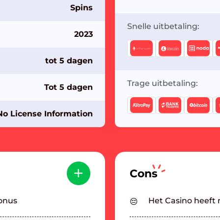
Spins
Snelle uitbetaling:
2023
tot 5 dagen
Trage uitbetaling:
Tot 5 dagen
No License Information
Cons
onus
Het Casino heeft