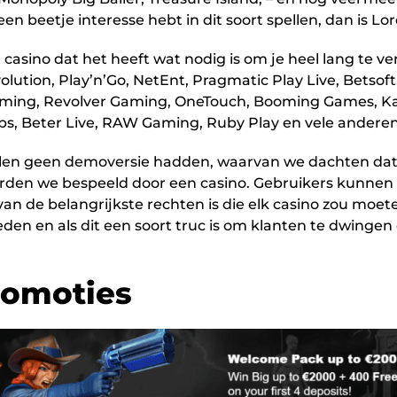
n beetje interesse hebt in dit soort spellen, dan is Lor
asino dat het heeft wat nodig is om je heel lang te ve
olution, Play’n’Go, NetEnt, Pragmatic Play Live, Betsof
aming, Revolver Gaming, OneTouch, Booming Games, Kag
ps, Beter Live, RAW Gaming, Ruby Play en vele anderen
spellen geen demoversie hadden, waarvan we dachten d
erden we bespeeld door een casino. Gebruikers kunnen
van de belangrijkste rechten is die elk casino zou moe
den en als dit een soort truc is om klanten te dwingen 
romoties