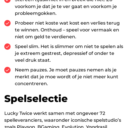
voorkom je dat je te ver gaat en voorkom je
probleemgokken.
Probeer niet koste wat kost een verlies terug
te winnen. Onthoud – speel voor vermaak en
niet om geld te verdienen.
Speel slim. Het is slimmer om niet te spelen als
je extreem gestrest, depressief of onder te
veel druk staat.
Neem pauzes. Je moet pauzes nemen als je
merkt dat je moe wordt of je niet meer kunt
concentreren.
Spelselectie
Lucky Twice werkt samen met ongeveer 72
spelleveranciers, waaronder iconische spelstudio’s
zoals Playson, BGaming, Evolution, Yggdrasil,