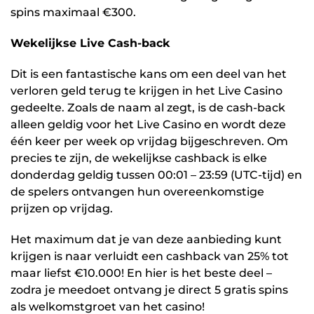
spins maximaal €300.
Wekelijkse Live Cash-back
Dit is een fantastische kans om een deel van het
verloren geld terug te krijgen in het Live Casino
gedeelte. Zoals de naam al zegt, is de cash-back
alleen geldig voor het Live Casino en wordt deze
één keer per week op vrijdag bijgeschreven. Om
precies te zijn, de wekelijkse cashback is elke
donderdag geldig tussen 00:01 – 23:59 (UTC-tijd) en
de spelers ontvangen hun overeenkomstige
prijzen op vrijdag.
Het maximum dat je van deze aanbieding kunt
krijgen is naar verluidt een cashback van 25% tot
maar liefst €10.000! En hier is het beste deel –
zodra je meedoet ontvang je direct 5 gratis spins
als welkomstgroet van het casino!