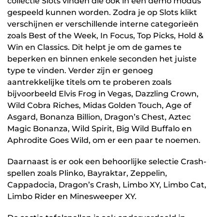
collectie Slots vinden die ook in een demo modus
gespeeld kunnen worden. Zodra je op Slots klikt
verschijnen er verschillende interne categorieën
zoals Best of the Week, In Focus, Top Picks, Hold &
Win en Classics. Dit helpt je om de games te
beperken en binnen enkele seconden het juiste
type te vinden. Verder zijn er genoeg
aantrekkelijke titels om te proberen zoals
bijvoorbeeld Elvis Frog in Vegas, Dazzling Crown,
Wild Cobra Riches, Midas Golden Touch, Age of
Asgard, Bonanza Billion, Dragon’s Chest, Aztec
Magic Bonanza, Wild Spirit, Big Wild Buffalo en
Aphrodite Goes Wild, om er een paar te noemen.
Daarnaast is er ook een behoorlijke selectie Crash-
spellen zoals Plinko, Bayraktar, Zeppelin,
Cappadocia, Dragon’s Crash, Limbo XY, Limbo Cat,
Limbo Rider en Minesweeper XY.