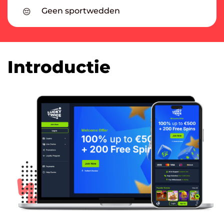
Geen sportwedden
Introductie