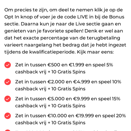
Om precies te zijn, om deel te nemen klik je op de
Opt In knop of voer je de code LIVE in bij de Bonus
sectie. Daarna kun je naar de Live sectie gaan en
genieten van je favoriete spellen! Denk er wel aan
dat het exacte percentage van de terugbetaling
varieert naargelang het bedrag dat je hebt ingezet
tijdens de kwalificatieperiode. Kijk maar eens:
Zet in tussen €500 en €1.999 en speel 5%
cashback vrij + 10 Gratis Spins
Zet in tussen €2.000 en €4.999 en speel 10%
cashback vrij + 10 Gratis Spins
Zet in tussen €5.000 en €9.999 en speel 15%
cashback vrij + 10 Gratis Spins
Zet in tussen €10.000 en €19.999 en speel 20%
cashback vrij + 10 Gratis Spins