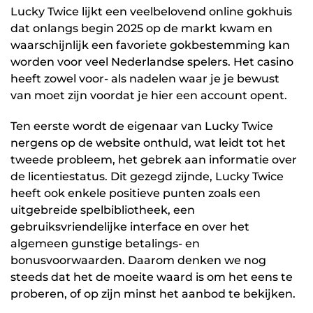
Lucky Twice lijkt een veelbelovend online gokhuis
dat onlangs begin 2025 op de markt kwam en
waarschijnlijk een favoriete gokbestemming kan
worden voor veel Nederlandse spelers. Het casino
heeft zowel voor- als nadelen waar je je bewust
van moet zijn voordat je hier een account opent.
Ten eerste wordt de eigenaar van Lucky Twice
nergens op de website onthuld, wat leidt tot het
tweede probleem, het gebrek aan informatie over
de licentiestatus. Dit gezegd zijnde, Lucky Twice
heeft ook enkele positieve punten zoals een
uitgebreide spelbibliotheek, een
gebruiksvriendelijke interface en over het
algemeen gunstige betalings- en
bonusvoorwaarden. Daarom denken we nog
steeds dat het de moeite waard is om het eens te
proberen, of op zijn minst het aanbod te bekijken.