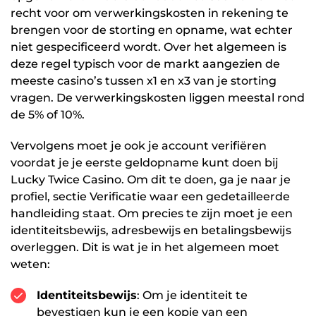
recht voor om verwerkingskosten in rekening te
brengen voor de storting en opname, wat echter
niet gespecificeerd wordt. Over het algemeen is
deze regel typisch voor de markt aangezien de
meeste casino’s tussen x1 en x3 van je storting
vragen. De verwerkingskosten liggen meestal rond
de 5% of 10%.
Vervolgens moet je ook je account verifiëren
voordat je je eerste geldopname kunt doen bij
Lucky Twice Casino. Om dit te doen, ga je naar je
profiel, sectie Verificatie waar een gedetailleerde
handleiding staat. Om precies te zijn moet je een
identiteitsbewijs, adresbewijs en betalingsbewijs
overleggen. Dit is wat je in het algemeen moet
weten:
Identiteitsbewijs
: Om je identiteit te
bevestigen kun je een kopie van een