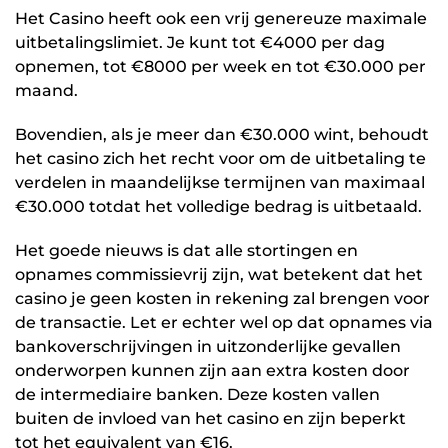
Het Casino heeft ook een vrij genereuze maximale
uitbetalingslimiet. Je kunt tot €4000 per dag
opnemen, tot €8000 per week en tot €30.000 per
maand.
Bovendien, als je meer dan €30.000 wint, behoudt
het casino zich het recht voor om de uitbetaling te
verdelen in maandelijkse termijnen van maximaal
€30.000 totdat het volledige bedrag is uitbetaald.
Het goede nieuws is dat alle stortingen en
opnames commissievrij zijn, wat betekent dat het
casino je geen kosten in rekening zal brengen voor
de transactie. Let er echter wel op dat opnames via
bankoverschrijvingen in uitzonderlijke gevallen
onderworpen kunnen zijn aan extra kosten door
de intermediaire banken. Deze kosten vallen
buiten de invloed van het casino en zijn beperkt
tot het equivalent van €16.