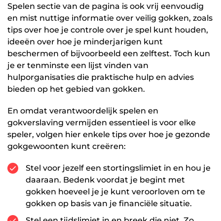
Spelen sectie van de pagina is ook vrij eenvoudig
en mist nuttige informatie over veilig gokken, zoals
tips over hoe je controle over je spel kunt houden,
ideeën over hoe je minderjarigen kunt
beschermen of bijvoorbeeld een zelftest. Toch kun
je er tenminste een lijst vinden van
hulporganisaties die praktische hulp en advies
bieden op het gebied van gokken.
En omdat verantwoordelijk spelen en
gokverslaving vermijden essentieel is voor elke
speler, volgen hier enkele tips over hoe je gezonde
gokgewoonten kunt creëren:
Stel voor jezelf een stortingslimiet in en hou je
daaraan. Bedenk voordat je begint met
gokken hoeveel je je kunt veroorloven om te
gokken op basis van je financiële situatie.
Stel een tijdslimiet in en breek die niet. Zo