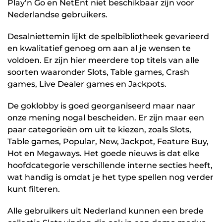
Play’n Go en NetEnt niet beschikbaar zijn voor
Nederlandse gebruikers.
Desalniettemin lijkt de spelbibliotheek gevarieerd
en kwalitatief genoeg om aan al je wensen te
voldoen. Er zijn hier meerdere top titels van alle
soorten waaronder Slots, Table games, Crash
games, Live Dealer games en Jackpots.
De goklobby is goed georganiseerd maar naar
onze mening nogal bescheiden. Er zijn maar een
paar categorieën om uit te kiezen, zoals Slots,
Table games, Popular, New, Jackpot, Feature Buy,
Hot en Megaways. Het goede nieuws is dat elke
hoofdcategorie verschillende interne secties heeft,
wat handig is omdat je het type spellen nog verder
kunt filteren.
Alle gebruikers uit Nederland kunnen een brede