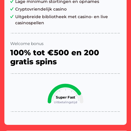
Lage minimum stortingen en opnames
Cryptovriendelijk casino
Uitgebreide bibliotheek met casino- en live
casinospellen
Welcome bonus
100% tot €500 en 200
gratis spins
Super Fast
Uitbetalingstijd