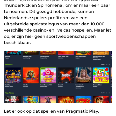
Thunderkick en Spinomenal, om er maar een paar
te noemen. Dit gezegd hebbende, kunnen
Nederlandse spelers profiteren van een
uitgebreide spelcatalogus van meer dan 10.000
verschillende casino- en live casinospellen. Maar let
op, er zijn hier geen sportweddenschappen
beschikbaar.
Let er ook op dat spellen van Pragmatic Play,