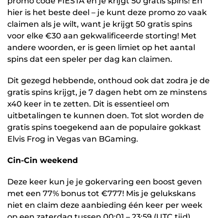
promo code FIESTA en je krijgt 50 gratis spins! En
hier is het beste deel – je kunt deze promo zo vaak
claimen als je wilt, want je krijgt 50 gratis spins
voor elke €30 aan gekwalificeerde storting! Met
andere woorden, er is geen limiet op het aantal
spins dat een speler per dag kan claimen.
Dit gezegd hebbende, onthoud ook dat zodra je de
gratis spins krijgt, je 7 dagen hebt om ze minstens
x40 keer in te zetten. Dit is essentieel om
uitbetalingen te kunnen doen. Tot slot worden de
gratis spins toegekend aan de populaire gokkast
Elvis Frog in Vegas van BGaming.
Cin-Cin weekend
Deze keer kun je je gokervaring een boost geven
met een 77% bonus tot €777! Mis je gelukskans
niet en claim deze aanbieding één keer per week
op een zaterdag tussen 00:01 – 23:59 (UTC tijd).