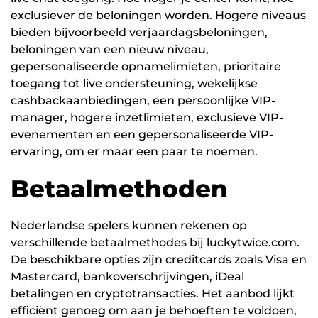
exclusiever de beloningen worden. Hogere niveaus
bieden bijvoorbeeld verjaardagsbeloningen,
beloningen van een nieuw niveau,
gepersonaliseerde opnamelimieten, prioritaire
toegang tot live ondersteuning, wekelijkse
cashbackaanbiedingen, een persoonlijke VIP-
manager, hogere inzetlimieten, exclusieve VIP-
evenementen en een gepersonaliseerde VIP-
ervaring, om er maar een paar te noemen.
Betaalmethoden
Nederlandse spelers kunnen rekenen op
verschillende betaalmethodes bij luckytwice.com.
De beschikbare opties zijn creditcards zoals Visa en
Mastercard, bankoverschrijvingen, iDeal
betalingen en cryptotransacties. Het aanbod lijkt
efficiënt genoeg om aan je behoeften te voldoen,