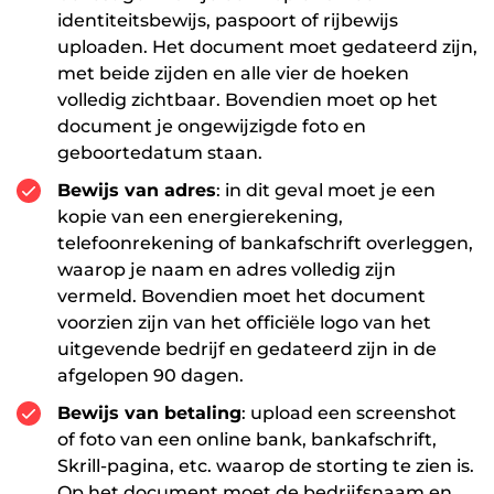
identiteitsbewijs, paspoort of rijbewijs
uploaden. Het document moet gedateerd zijn,
met beide zijden en alle vier de hoeken
volledig zichtbaar. Bovendien moet op het
document je ongewijzigde foto en
geboortedatum staan.
Bewijs van adres
: in dit geval moet je een
kopie van een energierekening,
telefoonrekening of bankafschrift overleggen,
waarop je naam en adres volledig zijn
vermeld. Bovendien moet het document
voorzien zijn van het officiële logo van het
uitgevende bedrijf en gedateerd zijn in de
afgelopen 90 dagen.
Bewijs van betaling
: upload een screenshot
of foto van een online bank, bankafschrift,
Skrill-pagina, etc. waarop de storting te zien is.
Op het document moet de bedrijfsnaam en