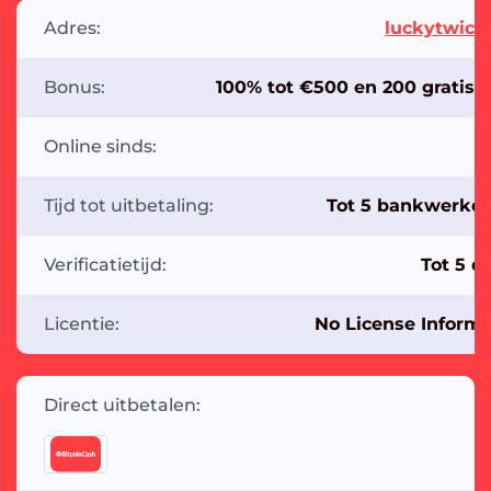
Adres:
luckytwice
Bonus:
100% tot €500 en 200 gratis 
Online sinds:
Tijd tot uitbetaling:
Tot 5 bankwerkd
Verificatietijd:
Tot 5 d
Licentie:
No License Informa
Direct uitbetalen: