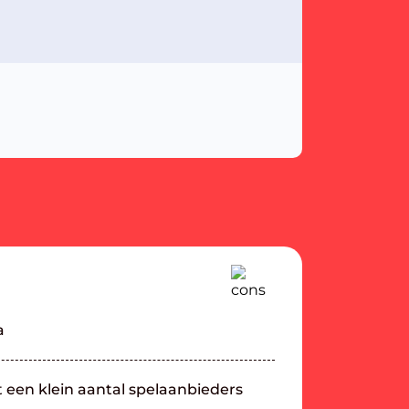
a
een klein aantal spelaanbieders