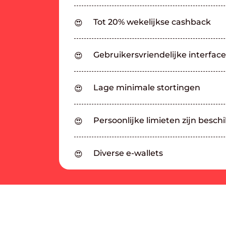
Tot 20% wekelijkse cashback
Gebruikersvriendelijke interface
Lage minimale stortingen
Persoonlijke limieten zijn besch
Diverse e-wallets