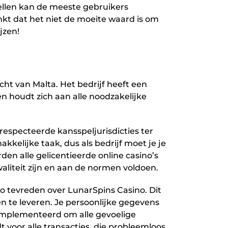
pellen kan de meeste gebruikers
enkt dat het niet de moeite waard is om
jzen!
ht van Malta. Het bedrijf heeft een
n houdt zich aan alle noodzakelijke
especteerde kansspeljurisdicties ter
kelijke taak, dus als bedrijf moet je je
en alle gelicentieerde online casino’s
aliteit zijn en aan de normen voldoen.
 zo tevreden over LunarSpins Casino. Dit
n te leveren. Je persoonlijke gegevens
eïmplementeerd om alle gevoelige
 voor alle transacties, die probleemloos,