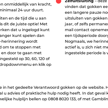
Zelfuitsluiting
– deze
en onmiddellijk van kracht,
vinden dat gokken een
 minimaal 24 uur duurt.
een langere pauze nod
iten en de tijd die u aan
uitsluiten van gokken
s dit de juiste optie! Met
jaar, of zelfs permane
erken dat u ingelogd kunt
mail contact opneme
 langer kunt spelen dan
een tijdsperiode doorg
k-herinnering wordt
Nogmaals, we herinne
id om te stoppen met
actief is, u zich niet
n en door te gaan met
ingestelde periode is 
ngesteld op 30, 60, 120 of
t dropdownmenu en klik op
e in het gedeelte Verantwoord gokken op de website. He
al u advies of praktische hulp nodig heeft. In dat ge
lijke hulplijn bellen op 0808 8020 133, of met Gambli