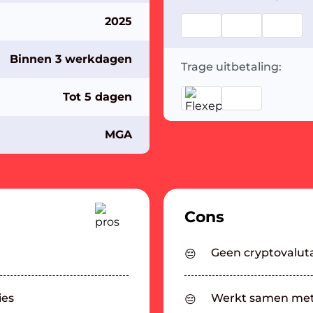
2025
Binnen 3 werkdagen
Trage uitbetaling:
Tot 5 dagen
MGA
Cons
Geen cryptovalut
ies
Werkt samen met 