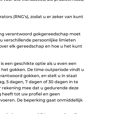
tors (RNG’s), zodat u er zeker van kunt
nning verantwoord gokgereedschap moet
u verschillende persoonlijke limieten
 over elk gereedschap en hoe u het kunt
t is een geschikte optie als u even een
 het gokken. De time-outperiode vindt u
erantwoord gokken, en stelt u in staat
g, 5 dagen, 7 dagen of 30 dagen in te
er rekening mee dat u gedurende deze
heeft tot uw profiel en geen
tvoeren. De beperking gaat onmiddellijk