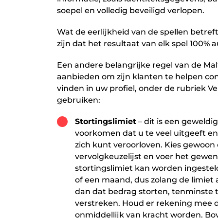
soepel en volledig beveiligd verlopen.
Wat de eerlijkheid van de spellen betre
zijn dat het resultaat van elk spel 100%
Een andere belangrijke regel van de Ma
aanbieden om zijn klanten te helpen cont
vinden in uw profiel, onder de rubriek 
gebruiken:
Stortingslimiet
– dit is een geweldi
voorkomen dat u te veel uitgeeft en
zich kunt veroorloven. Kies gewoon 
vervolgkeuzelijst en voer het gewen
stortingslimiet kan worden ingeste
of een maand, dus zolang de limiet a
dan dat bedrag storten, tenminste t
verstreken. Houd er rekening mee d
onmiddellijk van kracht worden. Bov