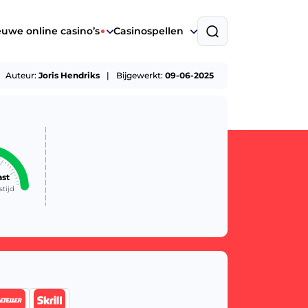
euwe online casino’s
Casinospellen
Auteur:
Joris Hendriks
Bijgewerkt:
09-06-2025
ast
stijd