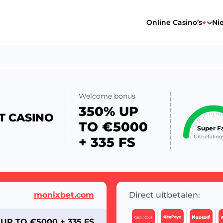
Online Casino’s
Ni
Welcome bonus
350% UP
T CASINO
TO €5000
Super F
Uitbetaling
+ 335 FS
monixbet.com
Direct uitbetalen:
UP TO €5000 + 335 FS