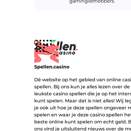
gamingliefhebbers.
Spellen.casino
Dé website op het gebied van online cas
spellen. Bij ons kun je alles lezen over de
leukste casino spellen die je op het inter
kunt spelen. Maar dat is niet alles! Wij l
je ook uit hoe je deze spellen ongeveer 
spelen en waar je deze casino spellen he
beste online kunt spelen om echt geld. B
ons vind je uitsluitend nieuws over de m