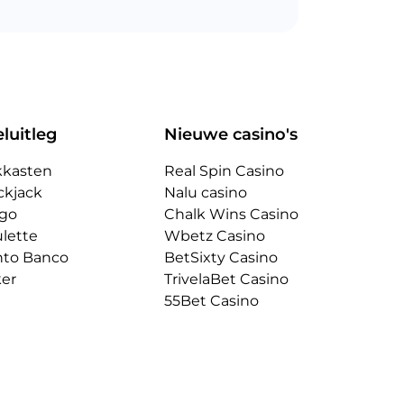
luitleg
Nieuwe casino's
kkasten
Real Spin Casino
ckjack
Nalu casino
ngo
Chalk Wins Casino
lette
Wbetz Casino
to Banco
BetSixty Casino
er
TrivelaBet Casino
55Bet Casino