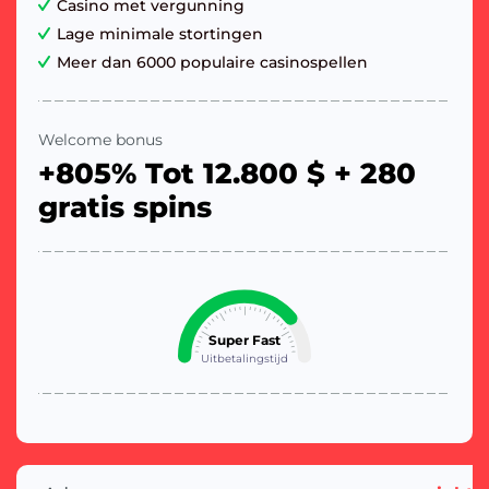
Casino met vergunning
Lage minimale stortingen
Meer dan 6000 populaire casinospellen
Welcome bonus
+805% Tot 12.800 $ + 280
gratis spins
Super Fast
Uitbetalingstijd