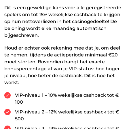
Dit is een geweldige kans voor alle geregistreerde
spelers om tot 15% wekelijkse cashback te krijgen
op hun nettoverliezen in het casinogedeelte! De
beloning wordt elke maandag automatisch
bijgeschreven.
Houd er echter ook rekening mee dat je, om deel
te nemen, tijdens de actieperiode minimaal €20
moet storten. Bovendien hangt het exacte
bonuspercentage af van je VIP-status: hoe hoger
je niveau, hoe beter de cashback. Dit is hoe het
werkt:
VIP-niveau 1 – 10% wekelijkse cashback tot €
100
VIP-niveau 2 – 12% wekelijkse cashback tot €
500
VIP-niveau 3 – 13% wekelijkse cashback tot €