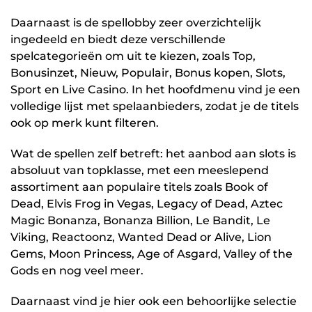
Daarnaast is de spellobby zeer overzichtelijk
ingedeeld en biedt deze verschillende
spelcategorieën om uit te kiezen, zoals Top,
Bonusinzet, Nieuw, Populair, Bonus kopen, Slots,
Sport en Live Casino. In het hoofdmenu vind je een
volledige lijst met spelaanbieders, zodat je de titels
ook op merk kunt filteren.
Wat de spellen zelf betreft: het aanbod aan slots is
absoluut van topklasse, met een meeslepend
assortiment aan populaire titels zoals Book of
Dead, Elvis Frog in Vegas, Legacy of Dead, Aztec
Magic Bonanza, Bonanza Billion, Le Bandit, Le
Viking, Reactoonz, Wanted Dead or Alive, Lion
Gems, Moon Princess, Age of Asgard, Valley of the
Gods en nog veel meer.
Daarnaast vind je hier ook een behoorlijke selectie