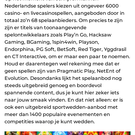
Nederlandse spelers kiezen uit ongeveer 6000
casino- en livecasinospellen, aangeboden door in
totaal zo’n 68 spelaanbieders. Om precies te zijn
zijn er titels van toonaangevende
spelontwikkelaars zoals Play’n Go, Hacksaw
Gaming, BGaming, 1spin4win, Playson,
Endorphina, PG Soft, BetSoft, Red Tiger, Yggdrasil
en CT Interactive, om er maar een paar te noemen.
Houd er daarentegen wel rekening mee dat er
geen spellen zijn van Pragmatic Play, NetEnt of
Evolution. Desondanks lijkt het spelaanbod nog
steeds uitgebreid genoeg en boordevol
spannende content, dus je kunt hier zeker iets
naar jouw smaak vinden. En dat niet alleen: er is
ook een uitgebreid sportwedden-aanbod met
meer dan 1400 populaire evenementen en
competities waarop je kunt wedden.