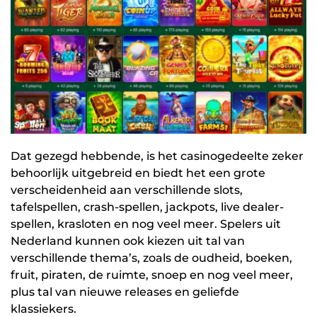
Dat gezegd hebbende, is het casinogedeelte zeker
behoorlijk uitgebreid en biedt het een grote
verscheidenheid aan verschillende slots,
tafelspellen, crash-spellen, jackpots, live dealer-
spellen, krasloten en nog veel meer. Spelers uit
Nederland kunnen ook kiezen uit tal van
verschillende thema’s, zoals de oudheid, boeken,
fruit, piraten, de ruimte, snoep en nog veel meer,
plus tal van nieuwe releases en geliefde
klassiekers.