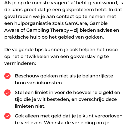
Als je op de meeste vragen ‘ja’ hebt geantwoord, is
de kans groot dat je een gokprobleem hebt. In dat
geval raden we je aan contact op te nemen met
een hulporganisatie zoals GamCare, Gamble
Aware of Gambling Therapy – zij bieden advies en
praktische hulp op het gebied van gokken.
De volgende tips kunnen je ook helpen het risico
op het ontwikkelen van een gokverslaving te
verminderen:
Beschouw gokken niet als je belangrijkste
bron van inkomsten.
Stel een limiet in voor de hoeveelheid geld en
tijd die je wilt besteden, en overschrijd deze
limieten niet.
Gok alleen met geld dat je je kunt veroorloven
te verliezen. Weersta de verleiding om je