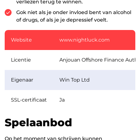
verliezen terug te winnen.
Gok niet als je onder invloed bent van alcohol
of drugs, of als je je depressief voelt.
Website
www.nightluck.com
Licentie
Anjouan Offshore Finance Autho
Eigenaar
Win Top Ltd
SSL-certificaat
Ja
Spelaanbod
Op het moment van schrijven kunnen