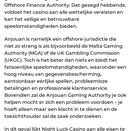
Offshore Finance Authority. Dat gezegd hebbende,
voldoet het casino aan alle wettelijke vereisten en
kan het veilige en betrouwbare
speelomstandigheden bieden.
Anjouan is namelijk een offshore-jurisdictie die
niet zo streng is als bijvoorbeeld de Malta Gaming
Authority (MGA) of de UK Gambling Commission
(UKGC). Toch is het beter dan niets en biedt het
fatsoenlijke speelomstandigheden, waaronder een
hoog niveau van gegevensbescherming,
aantoonbaar eerlijke spellen, probleemloze
betalingen en professionele klantenservice.
Bovendien zal de Anjouan Gaming Authority je ook
helpen mocht er zich een probleem voordoen – je
hoeft alleen maar een klacht in te dienen en de
toezichthouder zal de zaak onderzoeken.
In dit geval lijkt Night Luck Casino aan alle eisen te