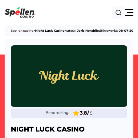
Spellen.casino
>
Night Luck Casino
Auteur:
Joris Hendriks
Bijgewerkt:
08-07-2026
3.8/
5
Beoordeling:
NIGHT LUCK CASINO