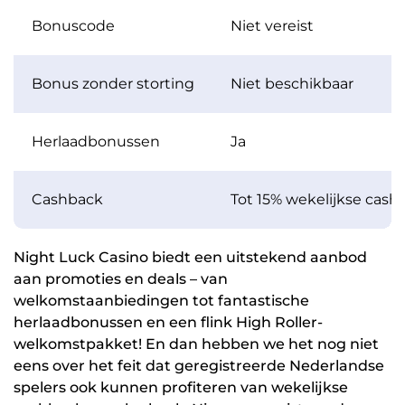
Bonuscode
Niet vereist
Bonus zonder storting
Niet beschikbaar
Herlaadbonussen
Ja
Cashback
Tot 15% wekelijkse cash
Night Luck Casino biedt een uitstekend aanbod
aan promoties en deals – van
welkomstaanbiedingen tot fantastische
herlaadbonussen en een flink High Roller-
welkomstpakket! En dan hebben we het nog niet
eens over het feit dat geregistreerde Nederlandse
spelers ook kunnen profiteren van wekelijkse