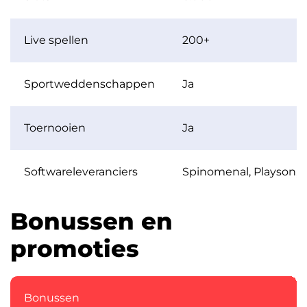
Live spellen
200+
Sportweddenschappen
Ja
Toernooien
Ja
Softwareleveranciers
Spinomenal, Playson, P
Bonussen en
promoties
Bonussen