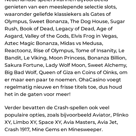
genieten van een meeslepende selectie slots,
waaronder geliefde klassiekers als Gates of
Olympus, Sweet Bonanza, The Dog House, Sugar
Rush, Book of Dead, Legacy of Dead, Age of
Asgard, Valley of the Gods, Elvis Frog in Vegas,
Aztec Magic Bonanza, Midas vs Medusa,
Reactoonz, Rise of Olympus, Tome of Insanity, Le
Bandit, Le Viking, Moon Princess, Bonanza Billion,
Sakura Fortune, Lady Wolf Moon, Sweet Alchemy,
Big Bad Wolf, Queen of Giza en Coins of Oinks, om
er maar een paar te noemen. OhaCasino voegt
regelmatig nieuwe en frisse titels toe, dus houd
het in de gaten voor meer!
Verder bevatten de Crash-spellen ook veel
populaire opties, zoals bijvoorbeeld Aviator, Plinko
XY, Limbo XY, Space XY, Avia Masters, Avia Jet,
Crash 1917, Mine Gems en Minesweeper.