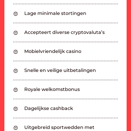
Lage minimale stortingen
Accepteert diverse cryptovaluta’s
Mobielvriendelijk casino
Snelle en veilige uitbetalingen
Royale welkomstbonus
Dagelijkse cashback
Uitgebreid sportwedden met