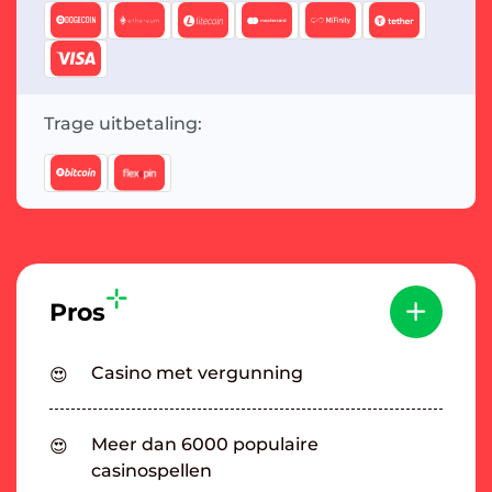
Trage uitbetaling:
Pros
Casino met vergunning
Meer dan 6000 populaire
casinospellen