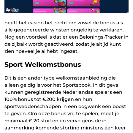
heeft het casino het recht om zowel de bonus als
alle gegenereerde winsten ongeldig te verklaren.
Nog een voordeel is dat er een Belonings-Tracker in
de zijbalk wordt geactiveerd, zodat je altijd kunt
zien hoeveel je al hebt ingezet.
Sport Welkomstbonus
Dit is een ander type welkomstaanbieding die
alleen geldig is voor het Sportsbook. In dit geval
kunnen geregistreerde Nederlandse spelers een
100% bonus tot €200 krijgen en hun
sportweddenschappen in een oogwenk een boost
te geven. Om deze bonus vrij te spelen, moet je
minimaal € 20 storten en vervolgens de in
aanmerking komende storting minstens één keer