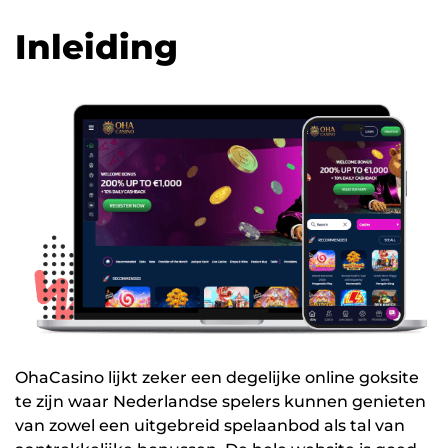
Inleiding
OhaCasino lijkt zeker een degelijke online goksite
te zijn waar Nederlandse spelers kunnen genieten
van zowel een uitgebreid spelaanbod als tal van