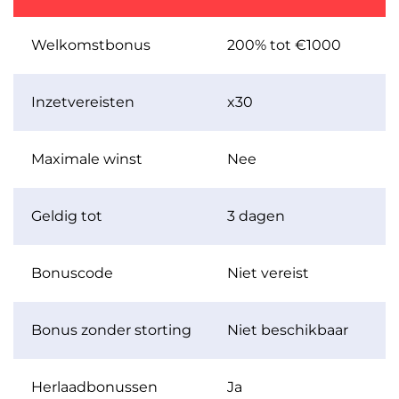
Welkomstbonus
200% tot €1000
Inzetvereisten
x30
Maximale winst
Nee
Geldig tot
3 dagen
Bonuscode
Niet vereist
Bonus zonder storting
Niet beschikbaar
Herlaadbonussen
Ja