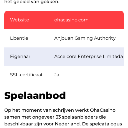
het gebied van gokken.
Website
ohacasino.com
Licentie
Anjouan Gaming Authority
Eigenaar
Accelcore Enterprise Limitada
SSL-certificaat
Ja
Spelaanbod
Op het moment van schrijven werkt OhaCasino
samen met ongeveer 33 spelaanbieders die
beschikbaar zijn voor Nederland. De spelcatalogus