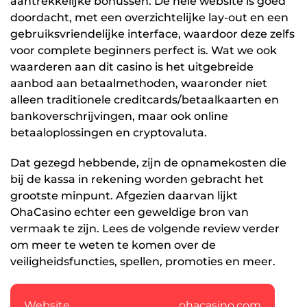
aantrekkelijke bonussen. De hele website is goed
doordacht, met een overzichtelijke lay-out en een
gebruiksvriendelijke interface, waardoor deze zelfs
voor complete beginners perfect is. Wat we ook
waarderen aan dit casino is het uitgebreide
aanbod aan betaalmethoden, waaronder niet
alleen traditionele creditcards/betaalkaarten en
bankoverschrijvingen, maar ook online
betaaloplossingen en cryptovaluta.
Dat gezegd hebbende, zijn de opnamekosten die
bij de kassa in rekening worden gebracht het
grootste minpunt. Afgezien daarvan lijkt
OhaCasino echter een geweldige bron van
vermaak te zijn. Lees de volgende review verder
om meer te weten te komen over de
veiligheidsfuncties, spellen, promoties en meer.
Website
ohacasino.com