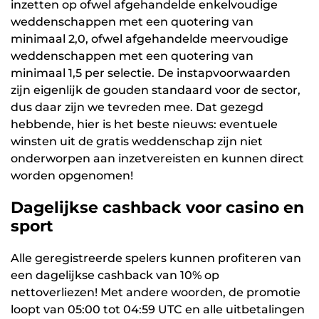
inzetten op ofwel afgehandelde enkelvoudige
weddenschappen met een quotering van
minimaal 2,0, ofwel afgehandelde meervoudige
weddenschappen met een quotering van
minimaal 1,5 per selectie. De instapvoorwaarden
zijn eigenlijk de gouden standaard voor de sector,
dus daar zijn we tevreden mee. Dat gezegd
hebbende, hier is het beste nieuws: eventuele
winsten uit de gratis weddenschap zijn niet
onderworpen aan inzetvereisten en kunnen direct
worden opgenomen!
Dagelijkse cashback voor casino en
sport
Alle geregistreerde spelers kunnen profiteren van
een dagelijkse cashback van 10% op
nettoverliezen! Met andere woorden, de promotie
loopt van 05:00 tot 04:59 UTC en alle uitbetalingen