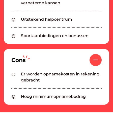
verbeterde kansen
Uitstekend helpcentrum
Sportaanbiedingen en bonussen
Cons
Er worden opnamekosten in rekening
gebracht
Hoog minimumopnamebedrag