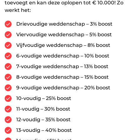
toevoegt en kan deze oplopen tot € 10.000! Zo
werkt het:
Drievoudige weddenschap – 3% boost
Viervoudige weddenschap – 5% boost
Vijfvoudige weddenschap – 8% boost
6-voudige weddenschap – 10% boost
7-voudige weddenschap – 13% boost
8-voudige weddenschap – 15% boost
9-voudige weddenschap – 20% boost
10-voudig – 25% boost
11-voudig – 30% boost
12-voudig – 35% boost
13-voudig – 40% boost