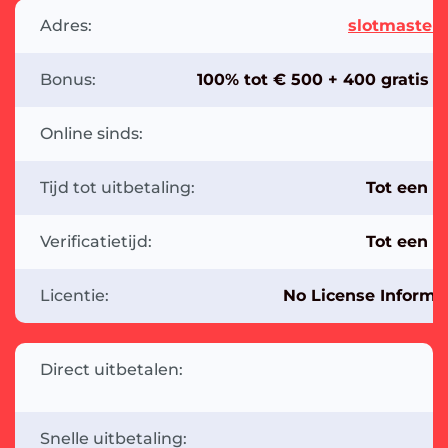
Adres:
slotmaster
Bonus:
100% tot € 500 + 400 gratis s
Online sinds:
Tijd tot uitbetaling:
Tot een 
Verificatietijd:
Tot een 
Licentie:
No License Informa
Direct uitbetalen:
Snelle uitbetaling: