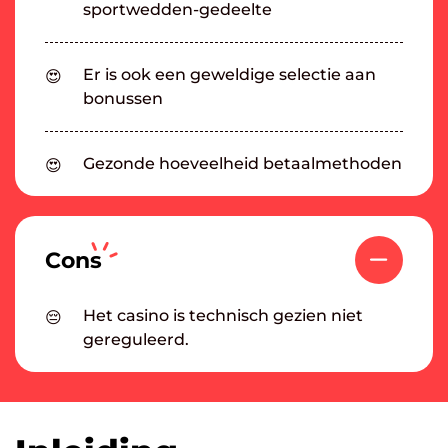
sportwedden-gedeelte
Er is ook een geweldige selectie aan
bonussen
Gezonde hoeveelheid betaalmethoden
Cons
Het casino is technisch gezien niet
gereguleerd.