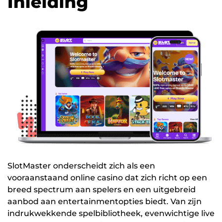
Inleiding
SlotMaster onderscheidt zich als een
vooraanstaand online casino dat zich richt op een
breed spectrum aan spelers en een uitgebreid
aanbod aan entertainmentopties biedt. Van zijn
indrukwekkende spelbibliotheek, evenwichtige live