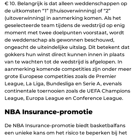
€ 10. Belangrijk is dat alleen weddenschappen op
de uitkomsten “1” (thuisoverwinning) of “2”
(uitoverwinning) in aanmerking komen. Als het
geselecteerde team tijdens de wedstrijd op enig
moment met twee doelpunten voorstaat, wordt
de weddenschap als gewonnen beschouwd,
ongeacht de uiteindelijke uitslag. Dit betekent dat
gokkers hun winst direct kunnen innen in plaats
van te wachten tot de wedstrijd is afgelopen. In
aanmerking komende competities zijn onder meer
grote Europese competities zoals de Premier
League, La Liga, Bundesliga en Serie A, evenals
continentale toernooien zoals de UEFA Champions
League, Europa League en Conference League.
NBA Insurance-promotie
De NBA Insurance-promotie biedt basketbalfans
een unieke kans om het risico te beperken bij het