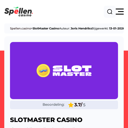
Spellen.casino
>
SlotMaster Casino
Auteur:
Joris Hendriks
Bijgewerkt:
13-01-2026
3.7/
5
Beoordeling:
SLOTMASTER CASINO