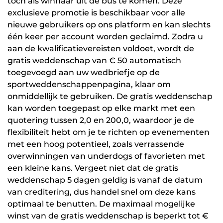
toch als winnaar uit de bus te komen. Deze
exclusieve promotie is beschikbaar voor alle
nieuwe gebruikers op ons platform en kan slechts
één keer per account worden geclaimd. Zodra u
aan de kwalificatievereisten voldoet, wordt de
gratis weddenschap van € 50 automatisch
toegevoegd aan uw wedbriefje op de
sportweddenschappenpagina, klaar om
onmiddellijk te gebruiken. De gratis weddenschap
kan worden toegepast op elke markt met een
quotering tussen 2,0 en 200,0, waardoor je de
flexibiliteit hebt om je te richten op evenementen
met een hoog potentieel, zoals verrassende
overwinningen van underdogs of favorieten met
een kleine kans. Vergeet niet dat de gratis
weddenschap 5 dagen geldig is vanaf de datum
van creditering, dus handel snel om deze kans
optimaal te benutten. De maximaal mogelijke
winst van de gratis weddenschap is beperkt tot €