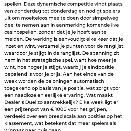
spellen. Deze dynamische competitie vindt plaats
van donderdag tot donderdag en nodigt spelers
uit om moeiteloos mee te doen door simpelweg
deel te nemen aan in aanmerking komende live
casinospellen, zonder dat je je hoeft aan te
melden. De werking is eenvoudig: elke keer dat je
inzet en wint, verzamel je punten voor de ranglijst,
waardoor je stijgt in de ranglijst. De spanning zit
hem in het strategische spel, want hoe meer je
wint, hoe hoger je stijgt, waarbij je eindpositie
bepalend is voor je prijs. Aan het einde van de
week worden de beloningen automatisch
toegekend op basis van je positie, wat zorgt voor
een naadloze en eerlijke ervaring. Wat maakt
Dealer’s Duel zo aantrekkelijk? Elke week ligt er
een prijzenpot van € 1000 voor het grijpen,
verdeeld over een breed scala aan posities op het
klassement, wat betekent dat meer spelers als
winnaar naar huis gaan.