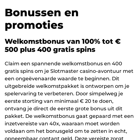
Bonussen en
promoties
Welkomstbonus van 100% tot €
500 plus 400 gratis spins
Claim een spannende welkomstbonus en 400
gratis spins om je Slotmaster casino-avontuur met
een ongeëvenaarde waarde te beginnen. Dit
uitgebreide welkomstpakket is ontworpen om je
spelervaring te verbeteren. Door simpelweg je
eerste storting van minimaal € 20 te doen,
ontvang je direct de eerste grote bonus uit dit
pakket. De welkomstbonus gaat gepaard met een
inzetvereiste van 40x, waaraan moet worden
voldaan om het bonusgeld om te zetten in echt,
opneembaar contant geld. Deze vereiste zorgt