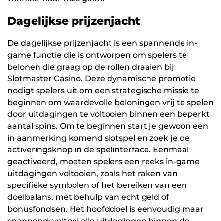
Dagelijkse prijzenjacht
De dagelijkse prijzenjacht is een spannende in-
game functie die is ontworpen om spelers te
belonen die graag op de rollen draaien bij
Slotmaster Casino. Deze dynamische promotie
nodigt spelers uit om een strategische missie te
beginnen om waardevolle beloningen vrij te spelen
door uitdagingen te voltooien binnen een beperkt
aantal spins. Om te beginnen start je gewoon een
in aanmerking komend slotspel en zoek je de
activeringsknop in de spelinterface. Eenmaal
geactiveerd, moeten spelers een reeks in-game
uitdagingen voltooien, zoals het raken van
specifieke symbolen of het bereiken van een
doelbalans, met behulp van echt geld of
bonusfondsen. Het hoofddoel is eenvoudig maar
spannend: voltooi alle uitdagingen binnen de