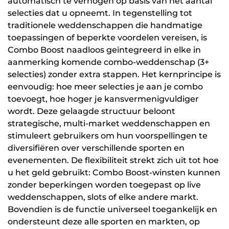
automatisch te verhogen op basis van het aantal
selecties dat u opneemt. In tegenstelling tot
traditionele weddenschappen die handmatige
toepassingen of beperkte voordelen vereisen, is
Combo Boost naadloos geïntegreerd in elke in
aanmerking komende combo-weddenschap (3+
selecties) zonder extra stappen. Het kernprincipe is
eenvoudig: hoe meer selecties je aan je combo
toevoegt, hoe hoger je kansvermenigvuldiger
wordt. Deze gelaagde structuur beloont
strategische, multi-market weddenschappen en
stimuleert gebruikers om hun voorspellingen te
diversifiëren over verschillende sporten en
evenementen. De flexibiliteit strekt zich uit tot hoe
u het geld gebruikt: Combo Boost-winsten kunnen
zonder beperkingen worden toegepast op live
weddenschappen, slots of elke andere markt.
Bovendien is de functie universeel toegankelijk en
ondersteunt deze alle sporten en markten, op