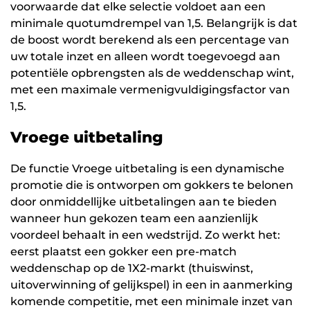
voorwaarde dat elke selectie voldoet aan een
minimale quotumdrempel van 1,5. Belangrijk is dat
de boost wordt berekend als een percentage van
uw totale inzet en alleen wordt toegevoegd aan
potentiële opbrengsten als de weddenschap wint,
met een maximale vermenigvuldigingsfactor van
1,5.
Vroege uitbetaling
De functie Vroege uitbetaling is een dynamische
promotie die is ontworpen om gokkers te belonen
door onmiddellijke uitbetalingen aan te bieden
wanneer hun gekozen team een aanzienlijk
voordeel behaalt in een wedstrijd. Zo werkt het:
eerst plaatst een gokker een pre-match
weddenschap op de 1X2-markt (thuiswinst,
uitoverwinning of gelijkspel) in een in aanmerking
komende competitie, met een minimale inzet van