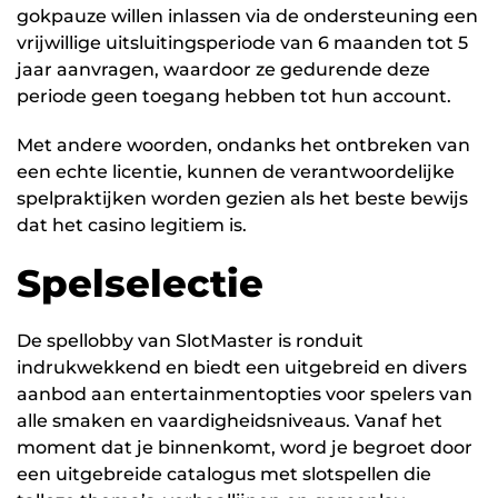
gokpauze willen inlassen via de ondersteuning een
vrijwillige uitsluitingsperiode van 6 maanden tot 5
jaar aanvragen, waardoor ze gedurende deze
periode geen toegang hebben tot hun account.
Met andere woorden, ondanks het ontbreken van
een echte licentie, kunnen de verantwoordelijke
spelpraktijken worden gezien als het beste bewijs
dat het casino legitiem is.
Spelselectie
De spellobby van SlotMaster is ronduit
indrukwekkend en biedt een uitgebreid en divers
aanbod aan entertainmentopties voor spelers van
alle smaken en vaardigheidsniveaus. Vanaf het
moment dat je binnenkomt, word je begroet door
een uitgebreide catalogus met slotspellen die