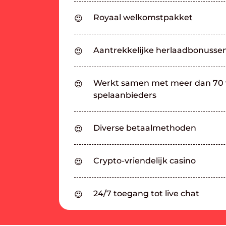
Royaal welkomstpakket
Aantrekkelijke herlaadbonusse
Werkt samen met meer dan 70
spelaanbieders
Diverse betaalmethoden
Crypto-vriendelijk casino
24/7 toegang tot live chat