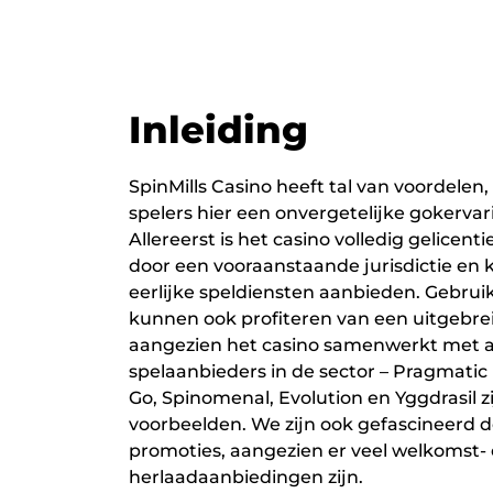
Inleiding
SpinMills Casino heeft tal van voordelen
spelers hier een onvergetelijke gokerva
Allereerst is het casino volledig gelicen
door een vooraanstaande jurisdictie en k
eerlijke speldiensten aanbieden. Gebrui
kunnen ook profiteren van een uitgebrei
aangezien het casino samenwerkt met a
spelaanbieders in de sector – Pragmatic 
Go, Spinomenal, Evolution en Yggdrasil zi
voorbeelden. We zijn ook gefascineerd 
promoties, aangezien er veel welkomst-
herlaadaanbiedingen zijn.