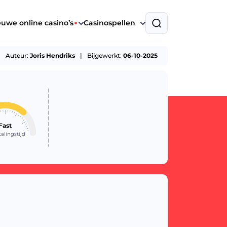
euwe online casino’s
Casinospellen
Auteur:
Joris Hendriks
Bijgewerkt:
06-10-2025
Fast
alingstijd