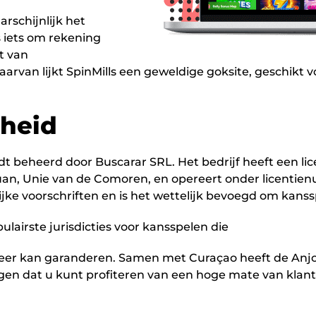
arschijnlijk het
s iets om rekening
t van
van lijkt SpinMills een geweldige goksite, geschikt vo
gheid
dt beheerd door Buscarar SRL. Het bedrijf heeft een li
an, Unie van de Comoren, en opereert onder licentie
lijke voorschriften en is het wettelijk bevoegd om kans
lairste jurisdicties voor kansspelen die
n meer kan garanderen. Samen met Curaçao heeft de An
gen dat u kunt profiteren van een hoge mate van kl