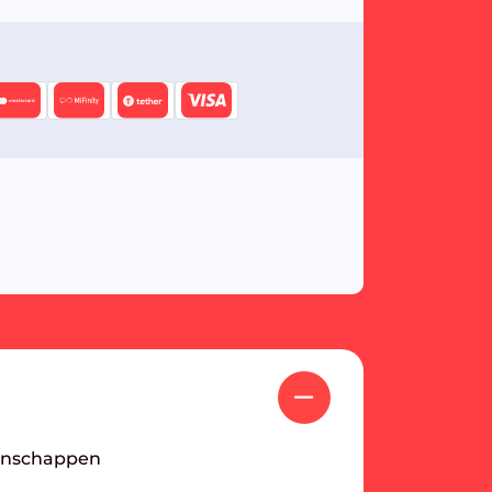
enschappen