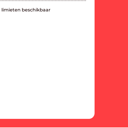
 limieten beschikbaar