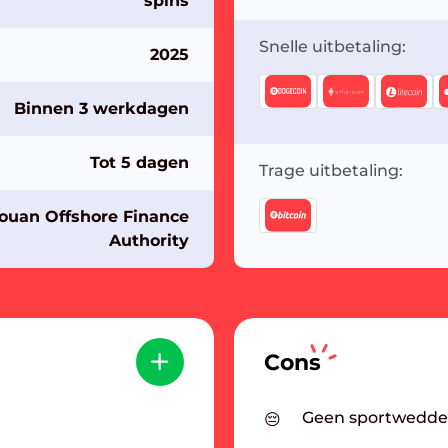
spins
Snelle uitbetaling:
2025
Binnen 3 werkdagen
Tot 5 dagen
Trage uitbetaling:
ouan Offshore Finance
Authority
Cons
Geen sportwedd