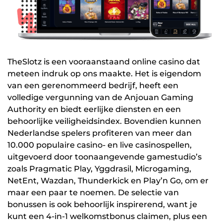
TheSlotz is een vooraanstaand online casino dat
meteen indruk op ons maakte. Het is eigendom
van een gerenommeerd bedrijf, heeft een
volledige vergunning van de Anjouan Gaming
Authority en biedt eerlijke diensten en een
behoorlijke veiligheidsindex. Bovendien kunnen
Nederlandse spelers profiteren van meer dan
10.000 populaire casino- en live casinospellen,
uitgevoerd door toonaangevende gamestudio’s
zoals Pragmatic Play, Yggdrasil, Microgaming,
NetEnt, Wazdan, Thunderkick en Play’n Go, om er
maar een paar te noemen. De selectie van
bonussen is ook behoorlijk inspirerend, want je
kunt een 4-in-1 welkomstbonus claimen, plus een