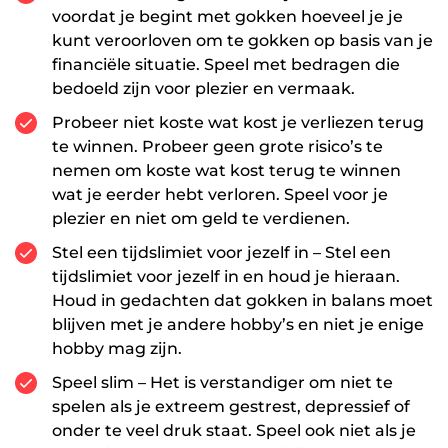
voordat je begint met gokken hoeveel je je
kunt veroorloven om te gokken op basis van je
financiële situatie. Speel met bedragen die
bedoeld zijn voor plezier en vermaak.
Probeer niet koste wat kost je verliezen terug
te winnen. Probeer geen grote risico’s te
nemen om koste wat kost terug te winnen
wat je eerder hebt verloren. Speel voor je
plezier en niet om geld te verdienen.
Stel een tijdslimiet voor jezelf in – Stel een
tijdslimiet voor jezelf in en houd je hieraan.
Houd in gedachten dat gokken in balans moet
blijven met je andere hobby’s en niet je enige
hobby mag zijn.
Speel slim – Het is verstandiger om niet te
spelen als je extreem gestrest, depressief of
onder te veel druk staat. Speel ook niet als je