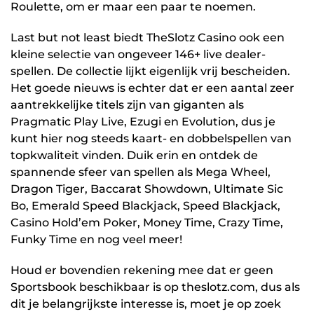
Roulette, om er maar een paar te noemen.
Last but not least biedt TheSlotz Casino ook een
kleine selectie van ongeveer 146+ live dealer-
spellen. De collectie lijkt eigenlijk vrij bescheiden.
Het goede nieuws is echter dat er een aantal zeer
aantrekkelijke titels zijn van giganten als
Pragmatic Play Live, Ezugi en Evolution, dus je
kunt hier nog steeds kaart- en dobbelspellen van
topkwaliteit vinden. Duik erin en ontdek de
spannende sfeer van spellen als Mega Wheel,
Dragon Tiger, Baccarat Showdown, Ultimate Sic
Bo, Emerald Speed Blackjack, Speed Blackjack,
Casino Hold’em Poker, Money Time, Crazy Time,
Funky Time en nog veel meer!
Houd er bovendien rekening mee dat er geen
Sportsbook beschikbaar is op theslotz.com, dus als
dit je belangrijkste interesse is, moet je op zoek