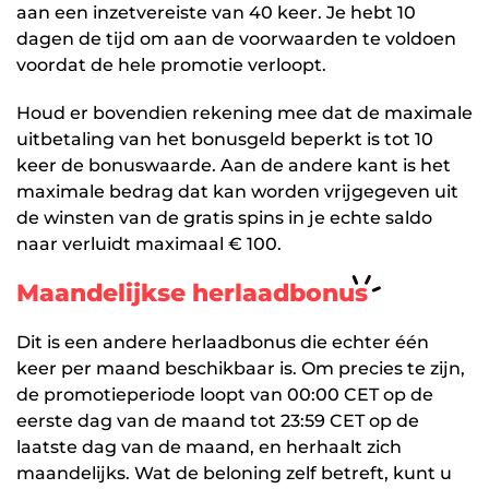
aan een inzetvereiste van 40 keer. Je hebt 10
dagen de tijd om aan de voorwaarden te voldoen
voordat de hele promotie verloopt.
Houd er bovendien rekening mee dat de maximale
uitbetaling van het bonusgeld beperkt is tot 10
keer de bonuswaarde. Aan de andere kant is het
maximale bedrag dat kan worden vrijgegeven uit
de winsten van de gratis spins in je echte saldo
naar verluidt maximaal € 100.
Maandelijkse herlaadbonus
Dit is een andere herlaadbonus die echter één
keer per maand beschikbaar is. Om precies te zijn,
de promotieperiode loopt van 00:00 CET op de
eerste dag van de maand tot 23:59 CET op de
laatste dag van de maand, en herhaalt zich
maandelijks. Wat de beloning zelf betreft, kunt u