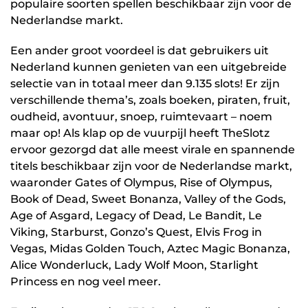
populaire soorten spellen beschikbaar zijn voor de
Nederlandse markt.
Een ander groot voordeel is dat gebruikers uit
Nederland kunnen genieten van een uitgebreide
selectie van in totaal meer dan 9.135 slots! Er zijn
verschillende thema’s, zoals boeken, piraten, fruit,
oudheid, avontuur, snoep, ruimtevaart – noem
maar op! Als klap op de vuurpijl heeft TheSlotz
ervoor gezorgd dat alle meest virale en spannende
titels beschikbaar zijn voor de Nederlandse markt,
waaronder Gates of Olympus, Rise of Olympus,
Book of Dead, Sweet Bonanza, Valley of the Gods,
Age of Asgard, Legacy of Dead, Le Bandit, Le
Viking, Starburst, Gonzo’s Quest, Elvis Frog in
Vegas, Midas Golden Touch, Aztec Magic Bonanza,
Alice Wonderluck, Lady Wolf Moon, Starlight
Princess en nog veel meer.