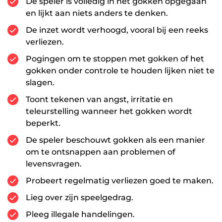
De speler is volledig in het gokken opgegaan
en lijkt aan niets anders te denken.
De inzet wordt verhoogd, vooral bij een reeks
verliezen.
Pogingen om te stoppen met gokken of het
gokken onder controle te houden lijken niet te
slagen.
Toont tekenen van angst, irritatie en
teleurstelling wanneer het gokken wordt
beperkt.
De speler beschouwt gokken als een manier
om te ontsnappen aan problemen of
levensvragen.
Probeert regelmatig verliezen goed te maken.
Lieg over zijn speelgedrag.
Pleeg illegale handelingen.