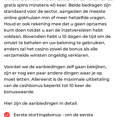
gratis spins minstens 40 keer. Beide bedragen zijn
standaard voor de sector, aangezien de meeste
online gokhuizen min of meer hetzelfde vragen.
Houd er ook rekening mee dat u geen opnames
kunt doen totdat u aan de inzetvereisten hebt
voldaan. Bovendien hebt u 10 dagen de tijd om de
omzet te behalen en uw beloning te gebruiken,
anders zal het casino zowel de bonus als alle
verzamelde winsten ongeldig verklaren.
Voordat we de aanbiedingen zelf gaan bekijken,
zijn er nog een paar andere dingen waar je op
moet letten. Allereerst is de maximale uitbetaling
van de cashbonus beperkt tot 10 keer de
bonuswaarde.
Hier zijn de aanbiedingen in detail:
Eerste stortingsbonus – om de eerste