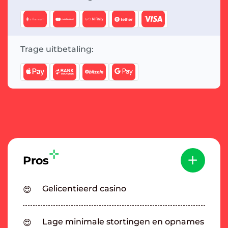
Trage uitbetaling:
Pros
Gelicentieerd casino
Lage minimale stortingen en opnames