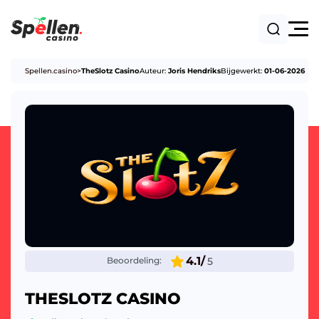
Spellen.casino
>
TheSlotz Casino
Auteur:
Joris Hendriks
Bijgewerkt:
01-06-2026
4.1/
5
Beoordeling:
THESLOTZ CASINO