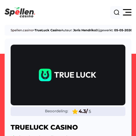
Spellen.casino
>
TrueLuck Casino
Auteur:
Joris Hendriks
Bijgewerkt:
05-05-2026
4.3/
5
Beoordeling:
TRUELUCK CASINO