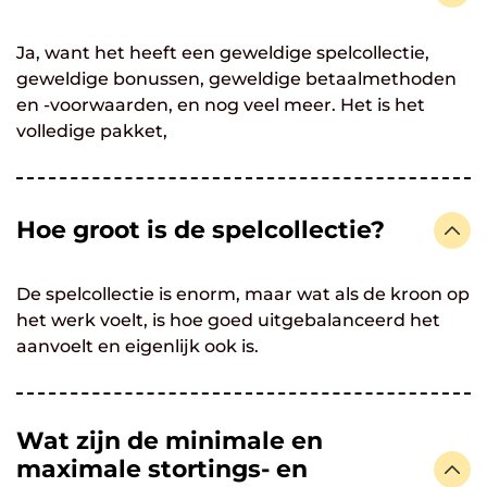
Ja, want het heeft een geweldige spelcollectie,
geweldige bonussen, geweldige betaalmethoden
en -voorwaarden, en nog veel meer. Het is het
volledige pakket,
Hoe groot is de spelcollectie?
De spelcollectie is enorm, maar wat als de kroon op
het werk voelt, is hoe goed uitgebalanceerd het
aanvoelt en eigenlijk ook is.
Wat zijn de minimale en
maximale stortings- en