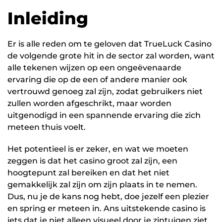
Inleiding
Er is alle reden om te geloven dat TrueLuck Casino
de volgende grote hit in de sector zal worden, want
alle tekenen wijzen op een ongeëvenaarde
ervaring die op de een of andere manier ook
vertrouwd genoeg zal zijn, zodat gebruikers niet
zullen worden afgeschrikt, maar worden
uitgenodigd in een spannende ervaring die zich
meteen thuis voelt.
Het potentieel is er zeker, en wat we moeten
zeggen is dat het casino groot zal zijn, een
hoogtepunt zal bereiken en dat het niet
gemakkelijk zal zijn om zijn plaats in te nemen.
Dus, nu je de kans nog hebt, doe jezelf een plezier
en spring er meteen in. Ans uitstekende casino is
iets dat je niet alleen visueel door je zintuigen ziet,