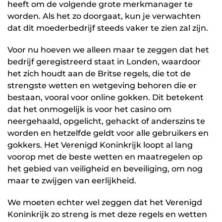
heeft om de volgende grote merkmanager te
worden. Als het zo doorgaat, kun je verwachten
dat dit moederbedrijf steeds vaker te zien zal zijn.
Voor nu hoeven we alleen maar te zeggen dat het
bedrijf geregistreerd staat in Londen, waardoor
het zich houdt aan de Britse regels, die tot de
strengste wetten en wetgeving behoren die er
bestaan, vooral voor online gokken. Dit betekent
dat het onmogelijk is voor het casino om
neergehaald, opgelicht, gehackt of anderszins te
worden en hetzelfde geldt voor alle gebruikers en
gokkers. Het Verenigd Koninkrijk loopt al lang
voorop met de beste wetten en maatregelen op
het gebied van veiligheid en beveiliging, om nog
maar te zwijgen van eerlijkheid.
We moeten echter wel zeggen dat het Verenigd
Koninkrijk zo streng is met deze regels en wetten