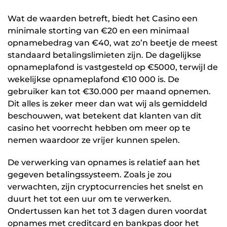
Wat de waarden betreft, biedt het Casino een
minimale storting van €20 en een minimaal
opnamebedrag van €40, wat zo’n beetje de meest
standaard betalingslimieten zijn. De dagelijkse
opnameplafond is vastgesteld op €5000, terwijl de
wekelijkse opnameplafond €10 000 is. De
gebruiker kan tot €30.000 per maand opnemen.
Dit alles is zeker meer dan wat wij als gemiddeld
beschouwen, wat betekent dat klanten van dit
casino het voorrecht hebben om meer op te
nemen waardoor ze vrijer kunnen spelen.
De verwerking van opnames is relatief aan het
gegeven betalingssysteem. Zoals je zou
verwachten, zijn cryptocurrencies het snelst en
duurt het tot een uur om te verwerken.
Ondertussen kan het tot 3 dagen duren voordat
opnames met creditcard en bankpas door het