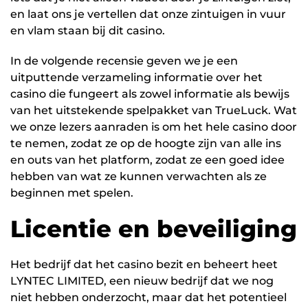
en laat ons je vertellen dat onze zintuigen in vuur
en vlam staan bij dit casino.
In de volgende recensie geven we je een
uitputtende verzameling informatie over het
casino die fungeert als zowel informatie als bewijs
van het uitstekende spelpakket van TrueLuck. Wat
we onze lezers aanraden is om het hele casino door
te nemen, zodat ze op de hoogte zijn van alle ins
en outs van het platform, zodat ze een goed idee
hebben van wat ze kunnen verwachten als ze
beginnen met spelen.
Licentie en beveiliging
Het bedrijf dat het casino bezit en beheert heet
LYNTEC LIMITED, een nieuw bedrijf dat we nog
niet hebben onderzocht, maar dat het potentieel