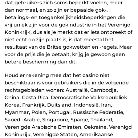
dat gebruikers zich soms beperkt voelen, meer
dan normaal, en zo zijn er bepaalde gok-,
betalings- en toegankelijkheidsbeperkingen die
vrij uniek zijn voor de gokindustrie in het Verenigd
Koninkrijk, dus als je merkt dat er iets ontbreekt of
niet echt op zijn plaats is, is dat meestal het
resultaat van de Britse gokwetten en -regels. Maar
voor de prijs die je betaalt, krijg je gewoon geen
betere bescherming dan dit.
Houd er rekening mee dat het casino niet
beschikbaar is voor gebruikers die in de volgende
rechtsgebieden wonen: Australië, Cambodja,
China, Costa Rica, Democratische Volksrepubliek
Korea, Frankrijk, Duitsland, Indonesië, Iran,
Myanmar, Polen, Portugal, Russische Federatie,
Saoedi-Arabië, Singapore, Spanje, Thailand,
Verenigde Arabische Emiraten, Oekraïne, Verenigd
Koninkrijk, Verenigde Staten, Amerikaanse