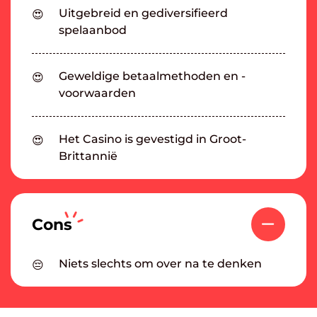
Uitgebreid en gediversifieerd
spelaanbod
Geweldige betaalmethoden en -
voorwaarden
Het Casino is gevestigd in Groot-
Brittannië
Cons
Niets slechts om over na te denken