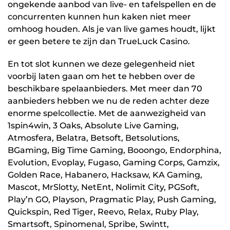
ongekende aanbod van live- en tafelspellen en de
concurrenten kunnen hun kaken niet meer
omhoog houden. Als je van live games houdt, lijkt
er geen betere te zijn dan TrueLuck Casino.
En tot slot kunnen we deze gelegenheid niet
voorbij laten gaan om het te hebben over de
beschikbare spelaanbieders. Met meer dan 70
aanbieders hebben we nu de reden achter deze
enorme spelcollectie. Met de aanwezigheid van
1spin4win, 3 Oaks, Absolute Live Gaming,
Atmosfera, Belatra, Betsoft, Betsolutions,
BGaming, Big Time Gaming, Booongo, Endorphina,
Evolution, Evoplay, Fugaso, Gaming Corps, Gamzix,
Golden Race, Habanero, Hacksaw, KA Gaming,
Mascot, MrSlotty, NetEnt, Nolimit City, PGSoft,
Play’n GO, Playson, Pragmatic Play, Push Gaming,
Quickspin, Red Tiger, Reevo, Relax, Ruby Play,
Smartsoft, Spinomenal, Spribe, Swintt,