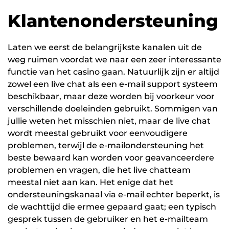
Klantenondersteuning
Laten we eerst de belangrijkste kanalen uit de
weg ruimen voordat we naar een zeer interessante
functie van het casino gaan. Natuurlijk zijn er altijd
zowel een live chat als een e-mail support systeem
beschikbaar, maar deze worden bij voorkeur voor
verschillende doeleinden gebruikt. Sommigen van
jullie weten het misschien niet, maar de live chat
wordt meestal gebruikt voor eenvoudigere
problemen, terwijl de e-mailondersteuning het
beste bewaard kan worden voor geavanceerdere
problemen en vragen, die het live chatteam
meestal niet aan kan. Het enige dat het
ondersteuningskanaal via e-mail echter beperkt, is
de wachttijd die ermee gepaard gaat; een typisch
gesprek tussen de gebruiker en het e-mailteam