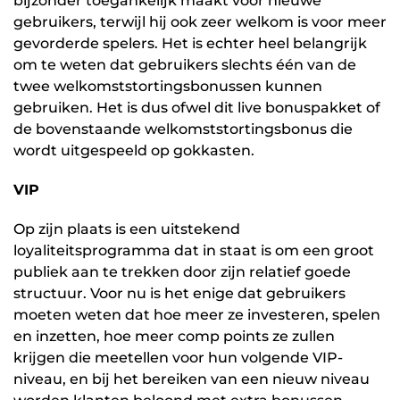
bijzonder toegankelijk maakt voor nieuwe
gebruikers, terwijl hij ook zeer welkom is voor meer
gevorderde spelers. Het is echter heel belangrijk
om te weten dat gebruikers slechts één van de
twee welkomststortingsbonussen kunnen
gebruiken. Het is dus ofwel dit live bonuspakket of
de bovenstaande welkomststortingsbonus die
wordt uitgespeeld op gokkasten.
VIP
Op zijn plaats is een uitstekend
loyaliteitsprogramma dat in staat is om een groot
publiek aan te trekken door zijn relatief goede
structuur. Voor nu is het enige dat gebruikers
moeten weten dat hoe meer ze investeren, spelen
en inzetten, hoe meer comp points ze zullen
krijgen die meetellen voor hun volgende VIP-
niveau, en bij het bereiken van een nieuw niveau