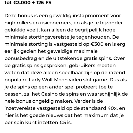
tot €3.000 + 125 FS
Deze bonus is een geweldig instapmoment voor
high rollers en risiconemers, en als je je bijzonder
gelukkig voelt, kan alleen de begrijpelijk hoge
minimale stortingsvereiste je tegenhouden. De
minimale storting is vastgesteld op €300 en is erg
eerlijk gezien het geweldige maximale
bonusbedrag en de uitstekende gratis spins. Over
de gratis spins gesproken, gebruikers moeten
weten dat deze alleen speelbaar zijn op de razend
populaire Lady Wolf Moon video slot game. Dus als
je de spins op een ander spel probeert toe te
passen, zal het Casino de spins en waarschijnlijk de
hele bonus ongeldig maken. Verder is de
inzetvereiste vastgesteld op de standaard 40x, en
hier is het goede nieuws dat het maximum dat je
per spin kunt inzetten €5 is.