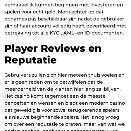
gemakkelijk kunnen beginnen met investeren en
spelen voor echt geld. Merk echter op dat
opnames pas beschikbaar zijn nadat de gebruiker
zijn of haar account volledig heeft geverifieerd met
betrekking tot alle KYC-, AML- en ID-documenten.
Player Reviews en
Reputatie
Gebruikers zullen zich hier meteen thuis voelen en
er is geen reden om te betwijfelen dat de
meerderheid van de klanten hier lang zal blijven.
Het casino komt tegemoet aan de meeste
behoeften en wensen en biedt een modern casino
dat geweldig is voor zowel terugkerende spelers
als nieuwe beginnende spelers. Het is nog vroeg
om over een reputatie te praten, maar van wat we