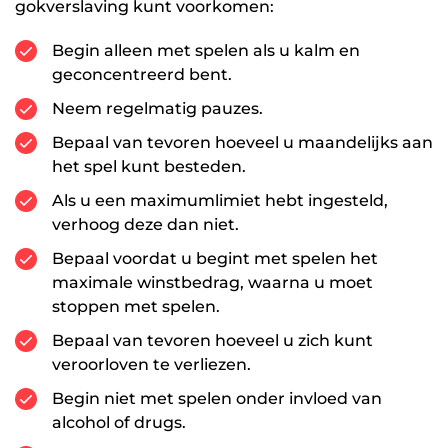
gokverslaving kunt voorkomen:
Begin alleen met spelen als u kalm en
geconcentreerd bent.
Neem regelmatig pauzes.
Bepaal van tevoren hoeveel u maandelijks aan
het spel kunt besteden.
Als u een maximumlimiet hebt ingesteld,
verhoog deze dan niet.
Bepaal voordat u begint met spelen het
maximale winstbedrag, waarna u moet
stoppen met spelen.
Bepaal van tevoren hoeveel u zich kunt
veroorloven te verliezen.
Begin niet met spelen onder invloed van
alcohol of drugs.