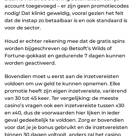
account toegevoegd – er zijn geen promotiecodes
nodig! Dat klinkt geweldig, vooral gezien het feit
dat de instap zo betaalbaar is en ook standaard is
voor de sector.
Houd er echter rekening mee dat de gratis spins
worden bijgeschreven op Betsoft’s Wilds of
Fortune-gokkast en gedurende 7 dagen kunnen
worden geactiveerd.
Bovendien moet u eerst aan de inzetvereisten
voldoen om uw geld te kunnen opnemen. Elke
promotie heeft zijn eigen inzetvereiste, variërend
van 30 tot 45 keer. Ter vergelijking: de meeste
casino’s vragen ook een inzetvereiste tussen x30
en x40, dus de voorwaarden hier lijken in ieder
geval gedeeltelijk te voldoen. Zorg er bovendien
voor dat je je bonus gebruikt en de inzetvereisten
binnen 30 dagen voltooit, anders zal het casino