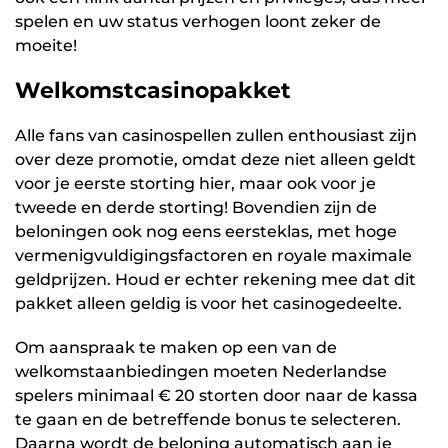
spelen en uw status verhogen loont zeker de
moeite!
Welkomstcasinopakket
Alle fans van casinospellen zullen enthousiast zijn
over deze promotie, omdat deze niet alleen geldt
voor je eerste storting hier, maar ook voor je
tweede en derde storting! Bovendien zijn de
beloningen ook nog eens eersteklas, met hoge
vermenigvuldigingsfactoren en royale maximale
geldprijzen. Houd er echter rekening mee dat dit
pakket alleen geldig is voor het casinogedeelte.
Om aanspraak te maken op een van de
welkomstaanbiedingen moeten Nederlandse
spelers minimaal € 20 storten door naar de kassa
te gaan en de betreffende bonus te selecteren.
Daarna wordt de beloning automatisch aan je