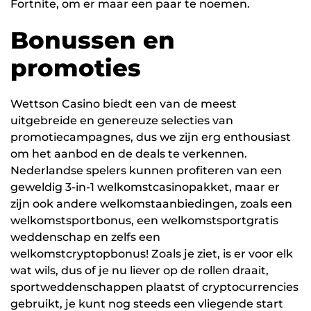
Fortnite, om er maar een paar te noemen.
Bonussen en
promoties
Wettson Casino biedt een van de meest
uitgebreide en genereuze selecties van
promotiecampagnes, dus we zijn erg enthousiast
om het aanbod en de deals te verkennen.
Nederlandse spelers kunnen profiteren van een
geweldig 3-in-1 welkomstcasinopakket, maar er
zijn ook andere welkomstaanbiedingen, zoals een
welkomstsportbonus, een welkomstsportgratis
weddenschap en zelfs een
welkomstcryptopbonus! Zoals je ziet, is er voor elk
wat wils, dus of je nu liever op de rollen draait,
sportweddenschappen plaatst of cryptocurrencies
gebruikt, je kunt nog steeds een vliegende start