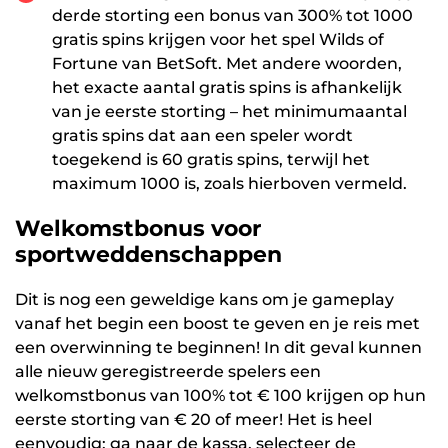
derde storting een bonus van 300% tot 1000
gratis spins krijgen voor het spel Wilds of
Fortune van BetSoft. Met andere woorden,
het exacte aantal gratis spins is afhankelijk
van je eerste storting – het minimumaantal
gratis spins dat aan een speler wordt
toegekend is 60 gratis spins, terwijl het
maximum 1000 is, zoals hierboven vermeld.
Welkomstbonus voor
sportweddenschappen
Dit is nog een geweldige kans om je gameplay
vanaf het begin een boost te geven en je reis met
een overwinning te beginnen! In dit geval kunnen
alle nieuw geregistreerde spelers een
welkomstbonus van 100% tot € 100 krijgen op hun
eerste storting van € 20 of meer! Het is heel
eenvoudig: ga naar de kassa, selecteer de