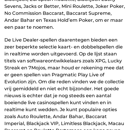
Sevens, Jacks or Better, Mini Roulette, Joker Poker,
No Commission Baccarat, Baccarat Supreme,
Andar Bahar en Texas Hold’em Poker, om er maar
een paar te noemen.
De Live Dealer-spellen daarentegen bieden een
zeer beperkte selectie kaart- en dobbelspellen die
in realtime worden uitgevoerd. Op de lijst staan
titels van softwareontwikkelaars zoals XPG, Lucky
Streak en 7Mojos, maar houd er rekening mee dat
er geen spellen van Pragmatic Play Live of
Evolution zijn. Om die reden vinden we de collectie
vrij gemiddeld en niet echt bijzonder. Het goede
nieuws is echter dat je nog steeds een aantal
boeiende live casinospellen kunt vinden en in
realtime kunt wedden. Je kunt populaire opties
zoals Auto Roulette, Andar Bahar, Baccarat
Imperial, Blackjack VIP, Limitless Blackjack, Macau