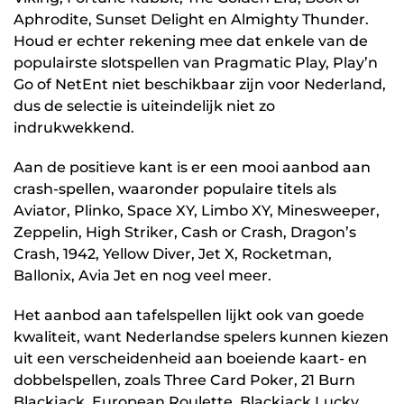
Aphrodite, Sunset Delight en Almighty Thunder.
Houd er echter rekening mee dat enkele van de
populairste slotspellen van Pragmatic Play, Play’n
Go of NetEnt niet beschikbaar zijn voor Nederland,
dus de selectie is uiteindelijk niet zo
indrukwekkend.
Aan de positieve kant is er een mooi aanbod aan
crash-spellen, waaronder populaire titels als
Aviator, Plinko, Space XY, Limbo XY, Minesweeper,
Zeppelin, High Striker, Cash or Crash, Dragon’s
Crash, 1942, Yellow Diver, Jet X, Rocketman,
Ballonix, Avia Jet en nog veel meer.
Het aanbod aan tafelspellen lijkt ook van goede
kwaliteit, want Nederlandse spelers kunnen kiezen
uit een verscheidenheid aan boeiende kaart- en
dobbelspellen, zoals Three Card Poker, 21 Burn
Blackjack, European Roulette, Blackjack Lucky