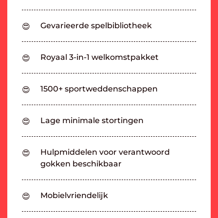
Gevarieerde spelbibliotheek
Royaal 3-in-1 welkomstpakket
1500+ sportweddenschappen
Lage minimale stortingen
Hulpmiddelen voor verantwoord
gokken beschikbaar
Mobielvriendelijk