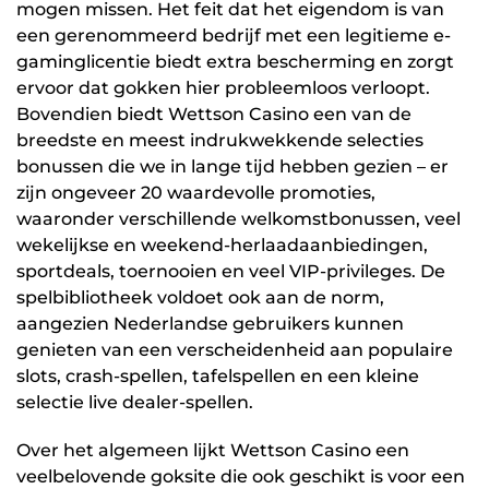
mogen missen. Het feit dat het eigendom is van
een gerenommeerd bedrijf met een legitieme e-
gaminglicentie biedt extra bescherming en zorgt
ervoor dat gokken hier probleemloos verloopt.
Bovendien biedt Wettson Casino een van de
breedste en meest indrukwekkende selecties
bonussen die we in lange tijd hebben gezien – er
zijn ongeveer 20 waardevolle promoties,
waaronder verschillende welkomstbonussen, veel
wekelijkse en weekend-herlaadaanbiedingen,
sportdeals, toernooien en veel VIP-privileges. De
spelbibliotheek voldoet ook aan de norm,
aangezien Nederlandse gebruikers kunnen
genieten van een verscheidenheid aan populaire
slots, crash-spellen, tafelspellen en een kleine
selectie live dealer-spellen.
Over het algemeen lijkt Wettson Casino een
veelbelovende goksite die ook geschikt is voor een