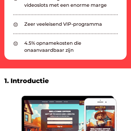
videoslots met een enorme marge
Zeer veeleisend VIP-programma
4.5% opnamekosten die
onaanvaardbaar zijn
1. Introductie