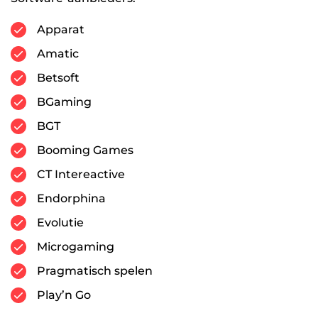
Apparat
Amatic
Betsoft
BGaming
BGT
Booming Games
CT Intereactive
Endorphina
Evolutie
Microgaming
Pragmatisch spelen
Play’n Go