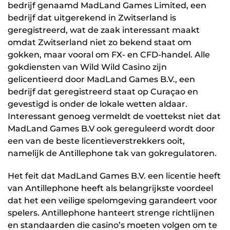
bedrijf genaamd MadLand Games Limited, een
bedrijf dat uitgerekend in Zwitserland is
geregistreerd, wat de zaak interessant maakt
omdat Zwitserland niet zo bekend staat om
gokken, maar vooral om FX- en CFD-handel. Alle
gokdiensten van Wild Wild Casino zijn
gelicentieerd door MadLand Games B.V., een
bedrijf dat geregistreerd staat op Curaçao en
gevestigd is onder de lokale wetten aldaar.
Interessant genoeg vermeldt de voettekst niet dat
MadLand Games B.V ook gereguleerd wordt door
een van de beste licentieverstrekkers ooit,
namelijk de Antillephone tak van gokregulatoren.
Het feit dat MadLand Games B.V. een licentie heeft
van Antillephone heeft als belangrijkste voordeel
dat het een veilige spelomgeving garandeert voor
spelers. Antillephone hanteert strenge richtlijnen
en standaarden die casino’s moeten volgen om te