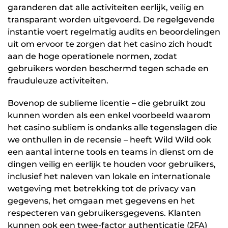
garanderen dat alle activiteiten eerlijk, veilig en
transparant worden uitgevoerd. De regelgevende
instantie voert regelmatig audits en beoordelingen
uit om ervoor te zorgen dat het casino zich houdt
aan de hoge operationele normen, zodat
gebruikers worden beschermd tegen schade en
frauduleuze activiteiten.
Bovenop de sublieme licentie – die gebruikt zou
kunnen worden als een enkel voorbeeld waarom
het casino subliem is ondanks alle tegenslagen die
we onthullen in de recensie – heeft Wild Wild ook
een aantal interne tools en teams in dienst om de
dingen veilig en eerlijk te houden voor gebruikers,
inclusief het naleven van lokale en internationale
wetgeving met betrekking tot de privacy van
gegevens, het omgaan met gegevens en het
respecteren van gebruikersgegevens. Klanten
kunnen ook een twee-factor authenticatie (2FA)