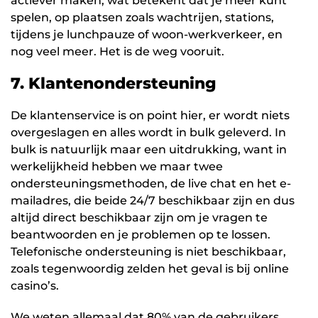
actiever maken, wat betekent dat je meer kunt
spelen, op plaatsen zoals wachtrijen, stations,
tijdens je lunchpauze of woon-werkverkeer, en
nog veel meer. Het is de weg vooruit.
7. Klantenondersteuning
De klantenservice is on point hier, er wordt niets
overgeslagen en alles wordt in bulk geleverd. In
bulk is natuurlijk maar een uitdrukking, want in
werkelijkheid hebben we maar twee
ondersteuningsmethoden, de live chat en het e-
mailadres, die beide 24/7 beschikbaar zijn en dus
altijd direct beschikbaar zijn om je vragen te
beantwoorden en je problemen op te lossen.
Telefonische ondersteuning is niet beschikbaar,
zoals tegenwoordig zelden het geval is bij online
casino’s.
We weten allemaal dat 80% van de gebruikers