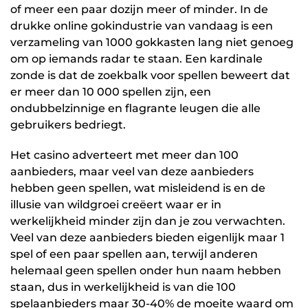
of meer een paar dozijn meer of minder. In de
drukke online gokindustrie van vandaag is een
verzameling van 1000 gokkasten lang niet genoeg
om op iemands radar te staan. Een kardinale
zonde is dat de zoekbalk voor spellen beweert dat
er meer dan 10 000 spellen zijn, een
ondubbelzinnige en flagrante leugen die alle
gebruikers bedriegt.
Het casino adverteert met meer dan 100
aanbieders, maar veel van deze aanbieders
hebben geen spellen, wat misleidend is en de
illusie van wildgroei creëert waar er in
werkelijkheid minder zijn dan je zou verwachten.
Veel van deze aanbieders bieden eigenlijk maar 1
spel of een paar spellen aan, terwijl anderen
helemaal geen spellen onder hun naam hebben
staan, dus in werkelijkheid is van die 100
spelaanbieders maar 30-40% de moeite waard om