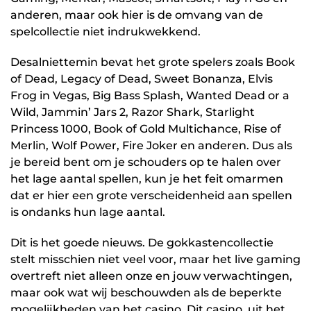
anderen, maar ook hier is de omvang van de
spelcollectie niet indrukwekkend.
Desalniettemin bevat het grote spelers zoals Book
of Dead, Legacy of Dead, Sweet Bonanza, Elvis
Frog in Vegas, Big Bass Splash, Wanted Dead or a
Wild, Jammin’ Jars 2, Razor Shark, Starlight
Princess 1000, Book of Gold Multichance, Rise of
Merlin, Wolf Power, Fire Joker en anderen. Dus als
je bereid bent om je schouders op te halen over
het lage aantal spellen, kun je het feit omarmen
dat er hier een grote verscheidenheid aan spellen
is ondanks hun lage aantal.
Dit is het goede nieuws. De gokkastencollectie
stelt misschien niet veel voor, maar het live gaming
overtreft niet alleen onze en jouw verwachtingen,
maar ook wat wij beschouwden als de beperkte
mogelijkheden van het casino. Dit casino, uit het