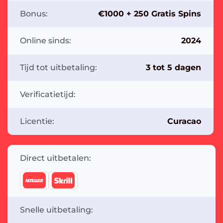
Bonus:
€1000 + 250 Gratis Spins
Online sinds:
2024
Tijd tot uitbetaling:
3 tot 5 dagen
Verificatietijd:
Licentie:
Curacao
Direct uitbetalen:
Snelle uitbetaling: