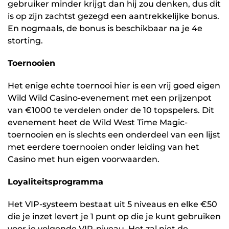
gebruiker minder krijgt dan hij zou denken, dus dit
is op zijn zachtst gezegd een aantrekkelijke bonus.
En nogmaals, de bonus is beschikbaar na je 4e
storting.
Toernooien
Het enige echte toernooi hier is een vrij goed eigen
Wild Wild Casino-evenement met een prijzenpot
van €1000 te verdelen onder de 10 topspelers. Dit
evenement heet de Wild West Time Magic-
toernooien en is slechts een onderdeel van een lijst
met eerdere toernooien onder leiding van het
Casino met hun eigen voorwaarden.
Loyaliteitsprogramma
Het VIP-systeem bestaat uit 5 niveaus en elke €50
die je inzet levert je 1 punt op die je kunt gebruiken
voor je volgende VIP-niveau. Het zal niet de