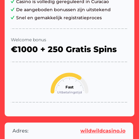
Casino is volledig gereguleerd in Curacao
De aangeboden bonussen zijn uitstekend
Snel en gemakkelijk registratieproces
Welcome bonus
€1000 + 250 Gratis Spins
Fast
Uitbetalingstijd
Adres:
wildwildcasino.io