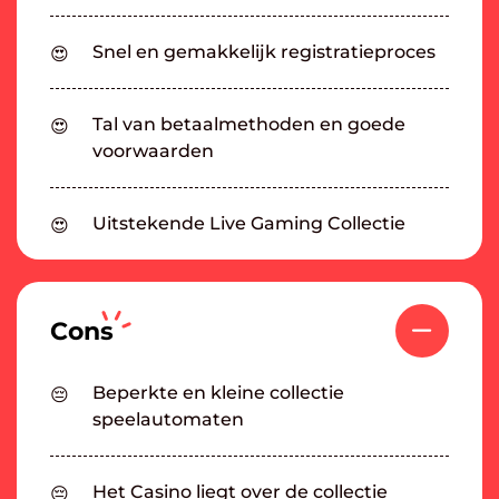
Snel en gemakkelijk registratieproces
Tal van betaalmethoden en goede
voorwaarden
Uitstekende Live Gaming Collectie
Cons
Beperkte en kleine collectie
speelautomaten
Het Casino liegt over de collectie