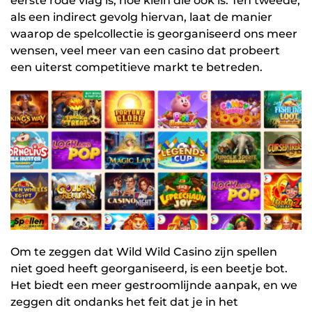
eerste rode vlag is, hoe klein die ook is. Ten tweede,
als een indirect gevolg hiervan, laat de manier
waarop de spelcollectie is georganiseerd ons meer
wensen, veel meer van een casino dat probeert
een uiterst competitieve markt te betreden.
Om te zeggen dat Wild Wild Casino zijn spellen
niet goed heeft georganiseerd, is een beetje bot.
Het biedt een meer gestroomlijnde aanpak, en we
zeggen dit ondanks het feit dat je in het