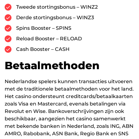
Tweede stortingsbonus – WINZ2
Derde stortingsbonus – WINZ3
Spins Booster – SPINS
Reload Booster – RELOAD
Cash Booster – CASH
Betaalmethoden
Nederlandse spelers kunnen transacties uitvoeren
met de traditionele betaalmethoden voor het land.
Het casino ondersteunt creditcards/betaalkaarten
zoals Visa en Mastercard, evenals betalingen via
Revolut en Wise. Bankoverschrijvingen zijn ook
beschikbaar, aangezien het casino samenwerkt
met bekende banken in Nederland, zoals ING, ABN
AMRO, Rabobank, ASN Bank, Regio Bank en SNS