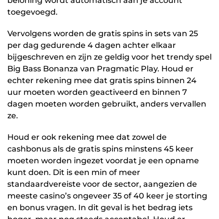
beloning wordt automatisch aan je account
toegevoegd.
Vervolgens worden de gratis spins in sets van 25
per dag gedurende 4 dagen achter elkaar
bijgeschreven en zijn ze geldig voor het trendy spel
Big Bass Bonanza van Pragmatic Play. Houd er
echter rekening mee dat gratis spins binnen 24
uur moeten worden geactiveerd en binnen 7
dagen moeten worden gebruikt, anders vervallen
ze.
Houd er ook rekening mee dat zowel de
cashbonus als de gratis spins minstens 45 keer
moeten worden ingezet voordat je een opname
kunt doen. Dit is een min of meer
standaardvereiste voor de sector, aangezien de
meeste casino’s ongeveer 35 of 40 keer je storting
en bonus vragen. In dit geval is het bedrag iets