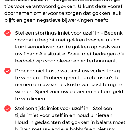
tips voor verantwoord gokken. U kunt deze vooraf
doornemen om ervoor te zorgen dat gokken leuk
blijft en geen negatieve bijwerkingen heeft:
Stel een stortingslimiet voor uzelf in – Bedenk
voordat u begint met gokken hoeveel u zich
kunt veroorloven om te gokken op basis van
uw financiële situatie. Speel met bedragen die
bedoeld zijn voor plezier en entertainment.
Probeer niet koste wat kost uw verlies terug
te winnen – Probeer geen te grote risico’s te
nemen om uw verlies koste wat kost terug te
winnen. Speel voor uw plezier en niet om geld
te verdienen.
Stel een tijdslimiet voor uzelf in – Stel een
tijdslimiet voor uzelf in en houd u hieraan.
Houd in gedachten dat gokken in balans moet
blijven met uw andere hobby’s en niet uw