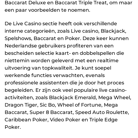
Baccarat Deluxe en Baccarat Triple Treat, om maar
een paar voorbeelden te noemen.
De Live Casino sectie heeft ook verschillende
interne categorieën, zoals Live casino, Blackjack,
Spelshows, Baccarat en Poker. Deze keer kunnen
Nederlandse gebruikers profiteren van een
bescheiden selectie kaart- en dobbelspellen die
niettemin worden geleverd met een realtime
uitvoering van topkwaliteit. Je kunt soepel
werkende functies verwachten, evenals
professionele assistenten die je door het proces
begeleiden. Er zijn ook veel populaire live casino-
activiteiten, zoals Blackjack Emerald, Mega Wheel,
Dragon Tiger, Sic Bo, Wheel of Fortune, Mega
Baccarat, Super 8 Baccarat, Speed Auto Roulette,
Caribbean Poker, Video Poker en Triple Edge
Poker.