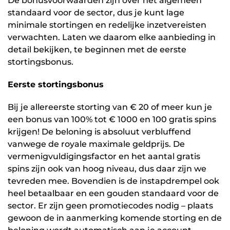
De bonusvoorwaarden zijn over het algemeen
standaard voor de sector, dus je kunt lage
minimale stortingen en redelijke inzetvereisten
verwachten. Laten we daarom elke aanbieding in
detail bekijken, te beginnen met de eerste
stortingsbonus.
Eerste stortingsbonus
Bij je allereerste storting van € 20 of meer kun je
een bonus van 100% tot € 1000 en 100 gratis spins
krijgen! De beloning is absoluut verbluffend
vanwege de royale maximale geldprijs. De
vermenigvuldigingsfactor en het aantal gratis
spins zijn ook van hoog niveau, dus daar zijn we
tevreden mee. Bovendien is de instapdrempel ook
heel betaalbaar en een gouden standaard voor de
sector. Er zijn geen promotiecodes nodig – plaats
gewoon de in aanmerking komende storting en de