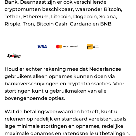
Bank. Daarnaast zijn er ook verschillende
cryptomunten beschikbaar, waaronder Bitcoin,
Tether, Ethereum, Litecoin, Dogecoin, Solana,
Ripple, Tron, Bitcoin Cash, Cardano en BNB.
Houd er echter rekening mee dat Nederlandse
gebruikers alleen opnames kunnen doen via
bankoverschrijvingen en cryptotransacties. Voor
stortingen kunt u gebruikmaken van alle
bovengenoemde opties.
Wat de betalingsvoorwaarden betreft, kunt u
rekenen op redelijk en standaard vereisten, zoals
lage minimale stortingen en opnames, redelijke
maximale opnames en razendsnelle uitbetalingen.