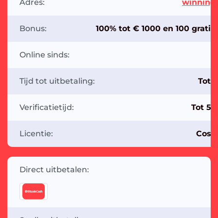
Adres:
winning
Bonus:
100% tot € 1000 en 100 gratis
Online sinds:
Tijd tot uitbetaling:
Tot 
Verificatietijd:
Tot 5 
Licentie:
Costa
Direct uitbetalen: