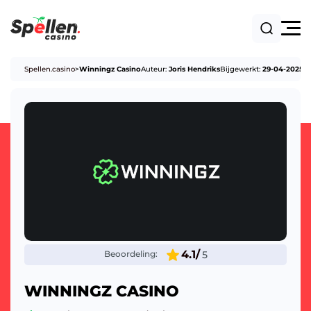
Spellen.casino
>
Winningz Casino
Auteur:
Joris Hendriks
Bijgewerkt:
29-04-2025
4.1/
5
Beoordeling:
WINNINGZ CASINO