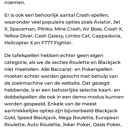
noemen.
Er is ook een behoorlijk aantal Crash-spellen,
waaronder veel populaire opties zoals Aviator, Jet
X, Spaceman, Plinko, Mine Crash, Air Boss, Crash X,
Yellow Diver, Cash Galaxy, Limbo Cat, Cappadocia,
Helicopter X en F777 Fighter.
De tafelspellen hebben echter geen eigen
categorie, als we de secties Roulette en Blackjack
niet meetellen. Alle Baccarat- en Pokerspellen
moeten echter worden gezocht met behulp van
de zoekmachine van de website. Dat gezegd
hebbende, is er een behoorlijke selectie kaart- en
dobbelspellen die ook in een demo-modus kunnen
worden gespeeld. Enkele van de meest
aantrekkelijke opties zijn bijvoorbeeld Blackjack
Gold, Speed Blackjack, Mega Roulette, European
Roulette, Auto Roulette, Joker Poker, Oasis Poker,