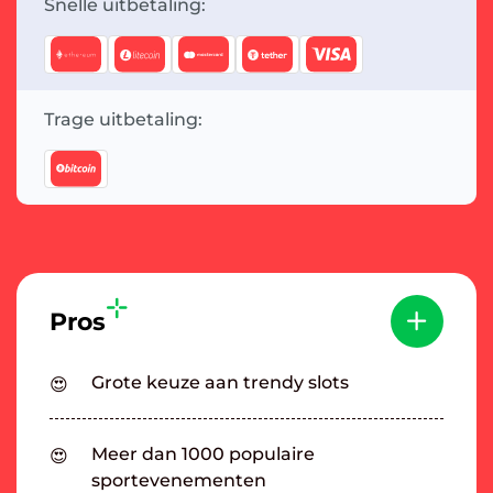
Snelle uitbetaling:
Trage uitbetaling:
Pros
Grote keuze aan trendy slots
Meer dan 1000 populaire
sportevenementen